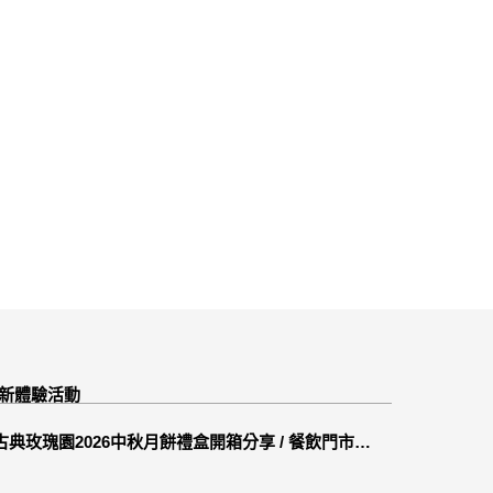
新體驗活動
古典玫瑰園2026中秋月餅禮盒開箱分享 / 餐飲門市下
午茶 體驗分享