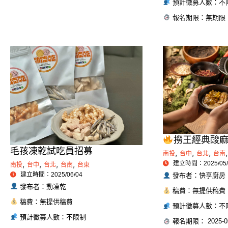
預計徵募人數：不
報名期限：無期限
撈王經典酸
毛孩凍乾試吃員招募
,
,
,
,
南投
台中
台北
台南
,
,
,
,
建立時間：2025/05/
南投
台中
台北
台南
台東
建立時間：2025/06/04
發布者：快享廚房
發布者：動凍乾
稿費：無提供稿費
稿費：無提供稿費
預計徵募人數：不
預計徵募人數：不限制
報名期限： 2025-05-