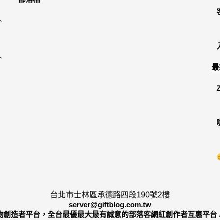
人
人
最
台北市士林區承德路四段190號2樓
server@giftblog.com.tw
oG 禮物創造者平台，全台最優最大最有誠意的部落客網紅創作者互惠平台 All Ri