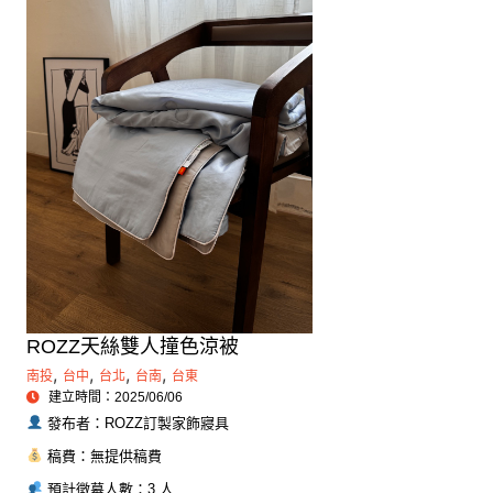
ROZZ天絲雙人撞色涼被
,
,
,
,
南投
台中
台北
台南
台東
建立時間：2025/06/06
發布者：ROZZ訂製家飾寢具
稿費：無提供稿費
預計徵募人數：3 人