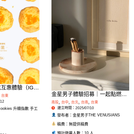
乾互惠體驗（IG文
金星男子體驗招募｜一起點燃生
/短影片）形式不
台東
活的靜謐時刻
,
,
,
,
12
以申請
南投
台中
台北
台南
台東
建立時間：2025/07/10
ookies 升糖指數 手工
發布者：金星男子THE VENUSIANS
稿費：無提供稿費
預計徵募人數：10 人