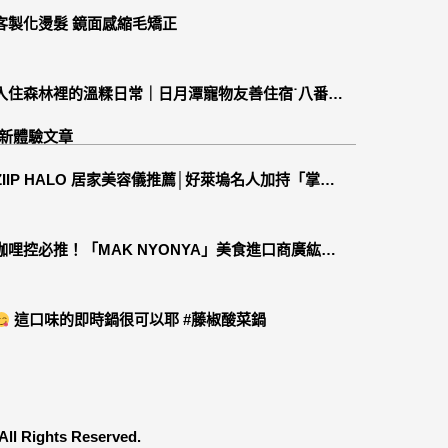
客製化燙髮 鏡面感縮毛矯正
入住森林裡的溫糅日常｜日月潭寵物友善住宿˙八番私
人住宅體驗
新體驗文章
ZIIP HALO 居家美容儀推薦│好萊塢名人加持「掌上
型」智能美膚管家，奈米微電流-在家就能天天高級護
膚│專屬折扣碼【ZPLAI】額外9折
咖哩控必推！「MAK NYONYA」美食進口商廣紘國
際進口！讓人直接變成咖哩大廚！酸菜魚也超讚
這口味的即時鍋很可以耶 #藤椒酸菜鍋
ghts Reserved.