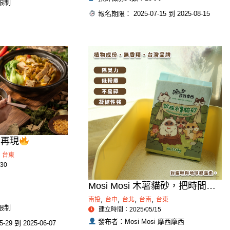
限制
報名期限： 2025-07-15 到 2025-08-15
麻再現
台東
30
Mosi Mosi 木薯貓砂，把時間留
給陪伴，不留給清潔｜無酬互惠
,
,
,
,
南投
台中
台北
台南
台東
限制
建立時間：2025/05/15
發布者：Mosi Mosi 摩西摩西
29 到 2025-06-07