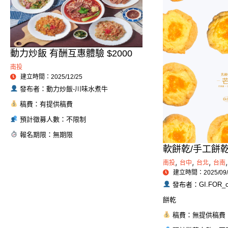
動力炒飯 有酬互惠體驗 $2000
南投
建立時間：2025/12/25
發布者：動力炒飯-川味水煮牛
稿費：有提供稿費
預計徵募人數：不限制
報名期限：無期限
軟餅乾/手工餅
章/BLOG文章
,
,
,
,
南投
台中
台北
台南
建立時間：2025/09/
限，有興趣都可
發布者：GI.FOR_c
餅乾
稿費：無提供稿費