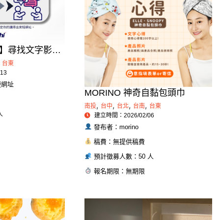
】尋找文字影響
位行銷工具組：部落
台東
13
計畫
短網址
MORINO 神奇自黏包頭巾
,
,
,
,
南投
台中
台北
台南
台東
人
建立時間：2026/02/06
發布者：morino
稿費：無提供稿費
預計徵募人數：50 人
報名期限：無期限