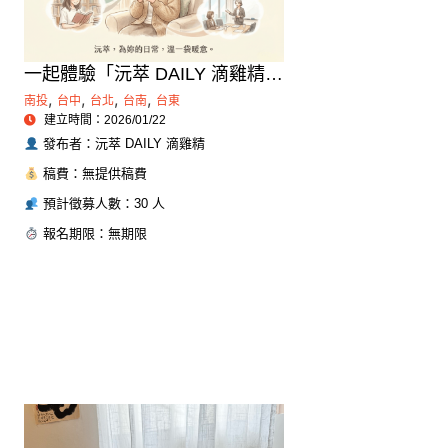
一起體驗「沅萃 DAILY 滴雞精」
的日常補給溫度
,
,
,
,
南投
台中
台北
台南
台東
建立時間：2026/01/22
發布者：沅萃 DAILY 滴雞精
稿費：無提供稿費
預計徵募人數：30 人
報名期限：無期限