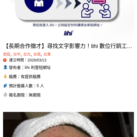
【長期合作徵才】尋找文字影響力！lihi 數位行銷工具
組：部落格永久專欄合作計畫
,
,
,
,
南投
台中
台北
台南
台東
建立時間：2026/03/13
發布者：lihi 利害短網址
稿費：有提供稿費
預計徵募人數：5 人
報名期限：無期限