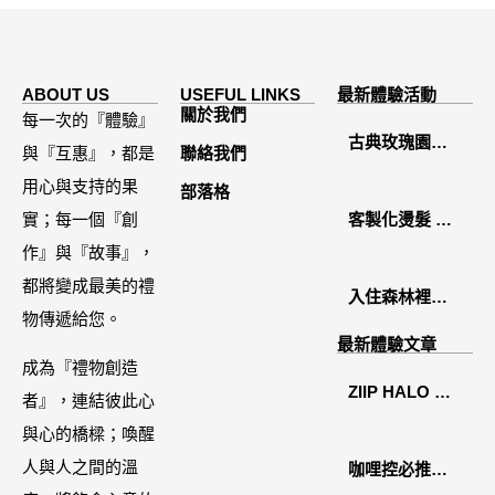
ABOUT US
USEFUL LINKS
最新體驗活動
關於我們
每一次的『體驗』
古典玫瑰園
與『互惠』，都是
聯絡我們
2026中秋月餅
用心與支持的果
部落格
禮盒開箱分享 /
實；每一個『創
客製化燙髮 鏡
餐飲門市下午
作』與『故事』，
面感縮毛矯正
茶 體驗分享
都將變成最美的禮
入住森林裡的
物傳遞給您。
溫糅日常｜日
最新體驗文章
月潭寵物友善
成為『禮物創造
ZIIP HALO 居
住宿˙八番私人
者』，連結彼此心
家美容儀推薦│
住宅體驗
與心的橋樑；喚醒
好萊塢名人加
人與人之間的溫
咖哩控必推！
持「掌上型」