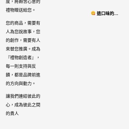
度，將飽含心意的
「MAK
智能美膚管
禮物贈送給您。
NYONYA」美
這口味的即
家，奈米微電
食進口商廣紘
時鍋很可以耶 #
您的商品，需要有
流-在家就能天
國際進口！讓
藤椒酸菜鍋
人為您說故事，您
天高級護膚│專
人直接變成咖
的創作，需要有人
屬折扣碼
哩大廚！酸菜
來替您推廣。成為
【ZPLAI】額
魚也超讚
『禮物創造者』，
外9折
每一則支持與反
饋，都是品牌前進
的方向與動力。
讓我們連結彼此的
心，成為彼此之間
的貴人