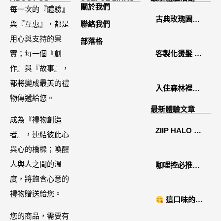
關於我們
每一次的『體驗』
古典玫瑰園
與『互惠』，都是
聯絡我們
2026中秋月餅
用心與支持的果
部落格
禮盒開箱分享 /
實；每一個『創
客製化燙髮 鏡
餐飲門市下午
作』與『故事』，
面感縮毛矯正
茶 體驗分享
都將變成最美的禮
入住森林裡的
物傳遞給您。
溫糅日常｜日
最新體驗文章
月潭寵物友善
成為『禮物創造
ZIIP HALO 居
住宿˙八番私人
者』，連結彼此心
家美容儀推薦│
住宅體驗
與心的橋樑；喚醒
好萊塢名人加
人與人之間的溫
咖哩控必推！
持「掌上型」
度，將飽含心意的
「MAK
智能美膚管
禮物贈送給您。
NYONYA」美
這口味的即
家，奈米微電
食進口商廣紘
時鍋很可以耶 #
您的商品，需要有
流-在家就能天