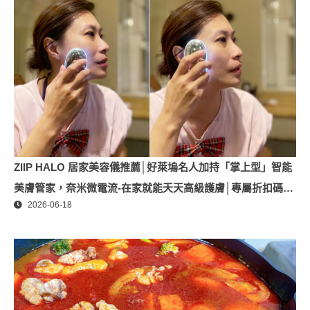
ZIIP HALO 居家美容儀推薦│好萊塢名人加持「掌上型」智能
美膚管家，奈米微電流-在家就能天天高級護膚│專屬折扣碼
2026-06-18
【ZPLAI】額外9折