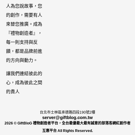
國際進口！讓
藤椒酸菜鍋
人為您說故事，您
天高級護膚│專
人直接變成咖
的創作，需要有人
屬折扣碼
哩大廚！酸菜
來替您推廣。成為
【ZPLAI】額
魚也超讚
『禮物創造者』，
外9折
每一則支持與反
饋，都是品牌前進
的方向與動力。
讓我們連結彼此的
心，成為彼此之間
的貴人
台北市士林區承德路四段190號2樓
server@giftblog.com.tw
2026 © GiftBloG 禮物創造者平台，全台最優最大最有誠意的部落客網紅創作者
互惠平台 All Rights Reserved.