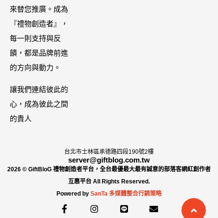
哩大廚！酸菜
來替您推廣。成為
【ZPLAI】額
魚也超讚
『禮物創造者』，
外9折
每一則支持與反
饋，都是品牌前進
的方向與動力。
讓我們連結彼此的
心，成為彼此之間
的貴人
台北市士林區承德路四段190號2樓
server@giftblog.com.tw
2026 © GiftBloG 禮物創造者平台，全台最優最大最有誠意的部落客網紅創作者
互惠平台 All Rights Reserved.
Powered by
SanTa 多媒體整合行銷策略