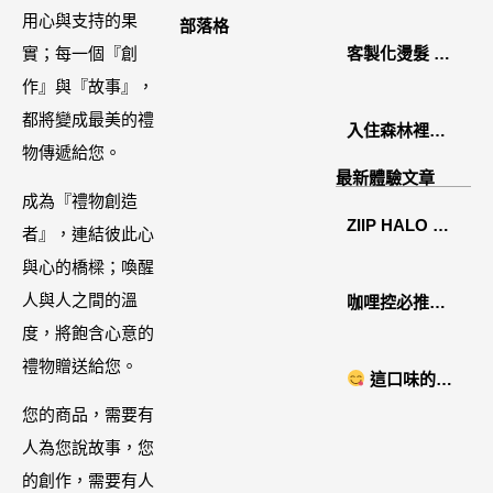
2026中秋月餅
用心與支持的果
部落格
禮盒開箱分享 /
實；每一個『創
客製化燙髮 鏡
餐飲門市下午
作』與『故事』，
面感縮毛矯正
茶 體驗分享
都將變成最美的禮
入住森林裡的
物傳遞給您。
溫糅日常｜日
最新體驗文章
月潭寵物友善
成為『禮物創造
ZIIP HALO 居
住宿˙八番私人
者』，連結彼此心
家美容儀推薦│
住宅體驗
與心的橋樑；喚醒
好萊塢名人加
人與人之間的溫
咖哩控必推！
持「掌上型」
度，將飽含心意的
「MAK
智能美膚管
禮物贈送給您。
NYONYA」美
這口味的即
家，奈米微電
食進口商廣紘
時鍋很可以耶 #
您的商品，需要有
流-在家就能天
國際進口！讓
藤椒酸菜鍋
人為您說故事，您
天高級護膚│專
人直接變成咖
的創作，需要有人
屬折扣碼