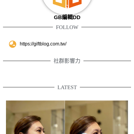
GB編輯DD
FOLLOW
https://giftblog.com.tw/
社群影響力
LATEST