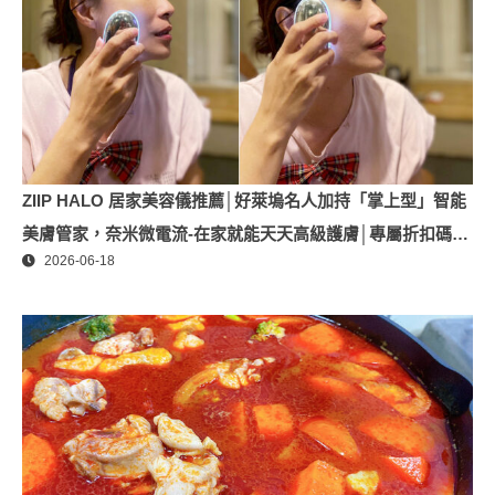
ZIIP HALO 居家美容儀推薦│好萊塢名人加持「掌上型」智能
美膚管家，奈米微電流-在家就能天天高級護膚│專屬折扣碼
2026-06-18
【ZPLAI】額外9折