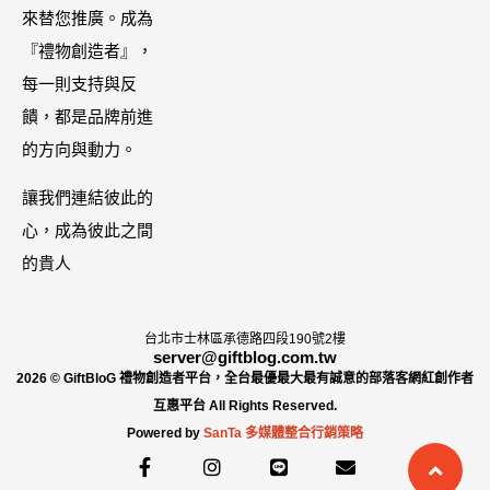
哩大廚！酸菜
來替您推廣。成為
【ZPLAI】額
魚也超讚
『禮物創造者』，
外9折
每一則支持與反
饋，都是品牌前進
的方向與動力。
讓我們連結彼此的
心，成為彼此之間
的貴人
台北市士林區承德路四段190號2樓
server@giftblog.com.tw
2026 © GiftBloG 禮物創造者平台，全台最優最大最有誠意的部落客網紅創作者
互惠平台 All Rights Reserved.
Powered by
SanTa 多媒體整合行銷策略