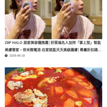
ZIIP HALO 居家美容儀推薦│好萊塢名人加持「掌上型」智能
美膚管家，奈米微電流-在家就能天天高級護膚│專屬折扣碼
2026-06-18
【ZPLAI】額外9折