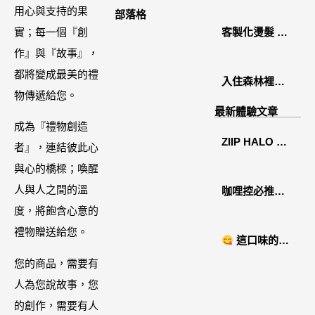
2026中秋月餅
用心與支持的果
部落格
禮盒開箱分享 /
實；每一個『創
客製化燙髮 鏡
餐飲門市下午
作』與『故事』，
面感縮毛矯正
茶 體驗分享
都將變成最美的禮
入住森林裡的
物傳遞給您。
溫糅日常｜日
最新體驗文章
月潭寵物友善
成為『禮物創造
ZIIP HALO 居
住宿˙八番私人
者』，連結彼此心
家美容儀推薦│
住宅體驗
與心的橋樑；喚醒
好萊塢名人加
人與人之間的溫
咖哩控必推！
持「掌上型」
度，將飽含心意的
「MAK
智能美膚管
禮物贈送給您。
NYONYA」美
這口味的即
家，奈米微電
食進口商廣紘
時鍋很可以耶 #
您的商品，需要有
流-在家就能天
國際進口！讓
藤椒酸菜鍋
人為您說故事，您
天高級護膚│專
人直接變成咖
的創作，需要有人
屬折扣碼