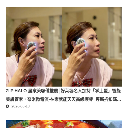
ZIIP HALO 居家美容儀推薦│好萊塢名人加持「掌上型」智能
美膚管家，奈米微電流-在家就能天天高級護膚│專屬折扣碼
2026-06-18
【ZPLAI】額外9折