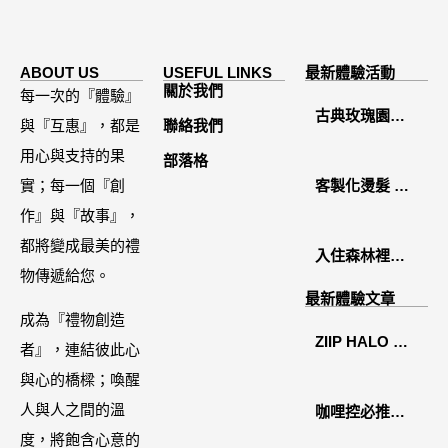
ABOUT US
USEFUL LINKS
最新體驗活動
關於我們
每一次的『體驗』
古典玫瑰園
與『互惠』，都是
聯絡我們
2026中秋月餅
用心與支持的果
部落格
禮盒開箱分享 /
實；每一個『創
客製化燙髮 鏡
餐飲門市下午
作』與『故事』，
面感縮毛矯正
茶 體驗分享
都將變成最美的禮
入住森林裡的
物傳遞給您。
溫糅日常｜日
最新體驗文章
月潭寵物友善
成為『禮物創造
ZIIP HALO 居
住宿˙八番私人
者』，連結彼此心
家美容儀推薦│
住宅體驗
與心的橋樑；喚醒
好萊塢名人加
人與人之間的溫
咖哩控必推！
持「掌上型」
度，將飽含心意的
「MAK