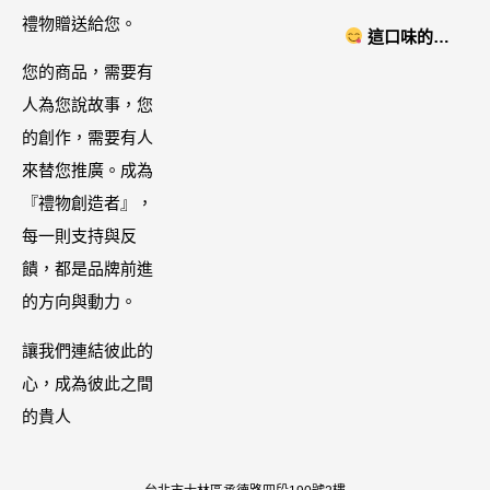
智能美膚管
禮物贈送給您。
NYONYA」美
這口味的即
家，奈米微電
食進口商廣紘
時鍋很可以耶 #
您的商品，需要有
流-在家就能天
國際進口！讓
藤椒酸菜鍋
人為您說故事，您
天高級護膚│專
人直接變成咖
的創作，需要有人
屬折扣碼
哩大廚！酸菜
來替您推廣。成為
【ZPLAI】額
魚也超讚
『禮物創造者』，
外9折
每一則支持與反
饋，都是品牌前進
的方向與動力。
讓我們連結彼此的
心，成為彼此之間
的貴人