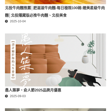
北投牛肉麵推薦│肥滋滋牛肉麵-每日極限100碗-媲美星級牛肉
麵│北投隱藏版必推牛肉麵、北投美食
2025-10-04
愚人築夢・俞人節2025品牌月優惠
2025-09-03