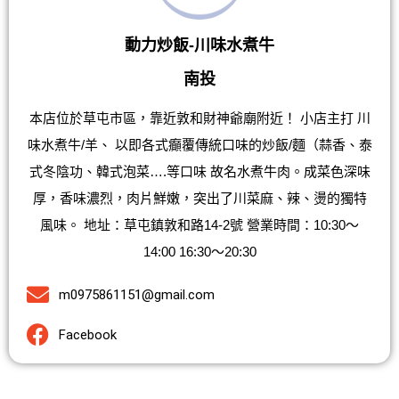
動力炒飯-川味水煮牛
南投
本店位於草屯市區，靠近敦和財神爺廟附近！ 小店主打 川
味水煮牛/羊、 以即各式癲覆傳統口味的炒飯/麵（蒜香、泰
式冬陰功、韓式泡菜….等口味 故名水煮牛肉。成菜色深味
厚，香味濃烈，肉片鮮嫩，突出了川菜麻、辣、燙的獨特
風味。 地址：草屯鎮敦和路14-2號 營業時間：10:30～
14:00 16:30～20:30
m0975861151@gmail.com
Facebook