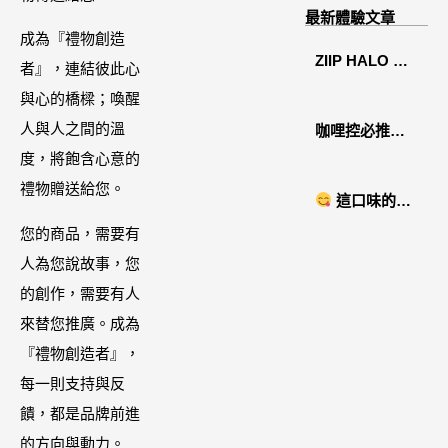
溫糅日常｜日
最新體驗文章
月潭寵物友善
成為『禮物創造
ZIIP HALO 居
住宿˙八番私人
者』，連結彼此心
家美容儀推薦│
住宅體驗
與心的橋樑；喚醒
好萊塢名人加
人與人之間的溫
咖哩控必推！
持「掌上型」
度，將飽含心意的
「MAK
智能美膚管
禮物贈送給您。
NYONYA」美
這口味的即
家，奈米微電
食進口商廣紘
時鍋很可以耶 #
您的商品，需要有
流-在家就能天
國際進口！讓
藤椒酸菜鍋
人為您說故事，您
天高級護膚│專
人直接變成咖
的創作，需要有人
屬折扣碼
哩大廚！酸菜
來替您推廣。成為
【ZPLAI】額
魚也超讚
『禮物創造者』，
外9折
每一則支持與反
饋，都是品牌前進
的方向與動力。