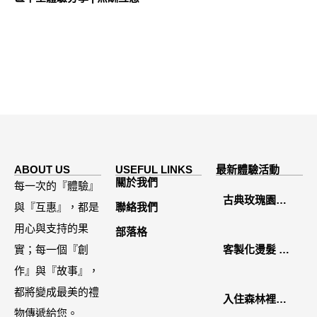
ABOUT US
USEFUL LINKS
最新體驗活動
關於我們
每一次的『體驗』
古典玫瑰園
與『互惠』，都是
聯絡我們
2026中秋月餅
用心與支持的果
部落格
禮盒開箱分享 /
實；每一個『創
客製化燙髮 鏡
餐飲門市下午
作』與『故事』，
面感縮毛矯正
茶 體驗分享
都將變成最美的禮
入住森林裡的
物傳遞給您。