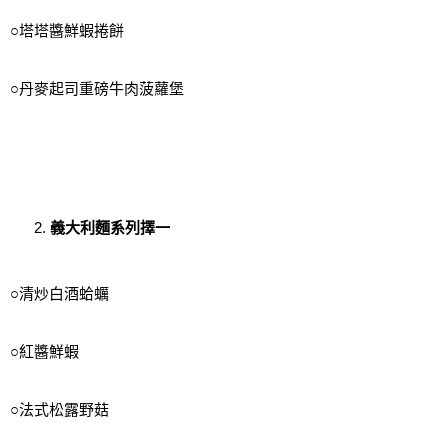
○塔塔醬鮮蝦捲餅
○丹麥起司重磅牛肉菠蘿堡
義大利麵系列擇一
○清炒白酒蛤蠣
○紅醬鮮蝦
○法式松露野菇