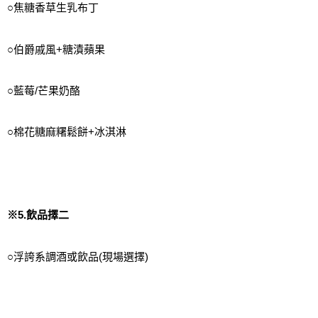
○焦糖香草生乳布丁
○伯爵戚風+糖漬蘋果
○藍莓/芒果奶酪
○棉花糖麻糬鬆餅+冰淇淋
※5.飲品擇二
○浮誇系調酒或飲品(現場選擇)