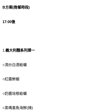
B方案(晚餐時段)
17:00後
1.
義大利麵系列擇一
○清炒白酒蛤蠣
○紅醬鮮蝦
○奶醬培根蛤蠣
○黑嘴墨魚海鮮(辣)