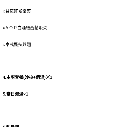
○普羅旺斯燉菜
○A.O.P.白酒紐西蘭淡菜
○泰式酸辣雞翅
4.主廚套餐(沙拉+例湯)╳1
5.當日濃湯×1