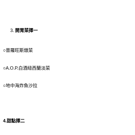
開胃菜擇一
○普羅旺斯燉菜
○A.O.P.白酒紐西蘭淡菜
○地中海炸魚沙拉
4.甜點擇二