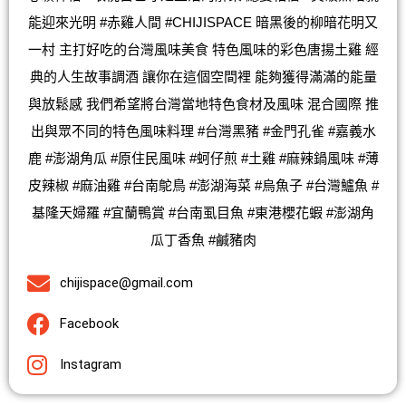
能迎來光明 #赤雞人間 #CHIJISPACE 暗黑後的柳暗花明又
一村 主打好吃的台灣風味美食 特色風味的彩色唐揚土雞 經
典的人生故事調酒 讓你在這個空間裡 能夠獲得滿滿的能量
與放鬆感 我們希望將台灣當地特色食材及風味 混合國際 推
出與眾不同的特色風味料理 #台灣黑豬 #金門孔雀 #嘉義水
鹿 #澎湖角瓜 #原住民風味 #蚵仔煎 #土雞 #麻辣鍋風味 #薄
皮辣椒 #麻油雞 #台南鴕鳥 #澎湖海菜 #烏魚子 #台灣鱸魚 #
基隆天婦羅 #宜蘭鴨賞 #台南虱目魚 #東港櫻花蝦 #澎湖角
瓜丁香魚 #鹹豬肉
chijispace@gmail.com
Facebook
Instagram