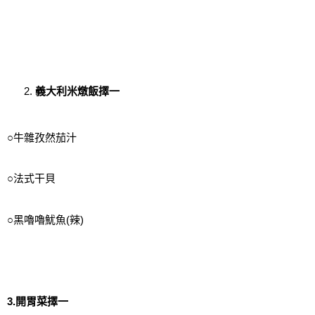
義大利米燉飯擇一
○牛雜孜然茄汁
○法式干貝
○黑嚕嚕魷魚(辣)
3.開胃菜擇一