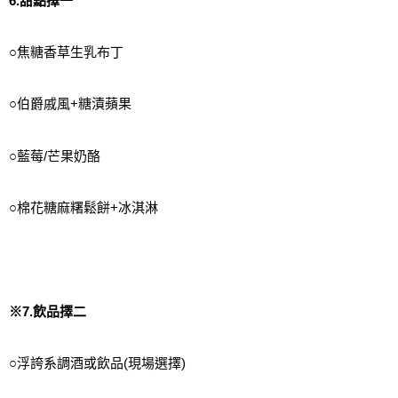
6.甜點擇一
○焦糖香草生乳布丁
○伯爵戚風+糖漬蘋果
○藍莓/芒果奶酪
○棉花糖麻糬鬆餅+冰淇淋
※7.飲品擇二
○浮誇系調酒或飲品(現場選擇)