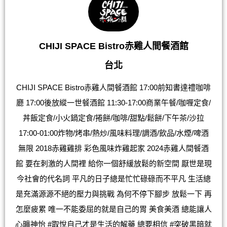
CHIJI SPACE Bistro赤雞人間餐酒館
台北
CHIJI SPACE Bistro赤雞人間餐酒館 17:00前知書達禮咖啡
廳 17:00後放縱一世餐酒館 11:30-17:00商業午餐/咖喱定食/
丼飯定食/小火鍋定食/捲餅/咖啡/甜點/鬆餅/下午茶/沙拉
17:00-01:00炸物/烤串/熱炒/風味料理/調酒/飲品/水煙/啤酒
無限 2018赤雞雞排 彩色風味炸雞起家 2024赤雞人間餐酒
館 要在刺激的人間裡 給你一個舒緩放鬆的新空間 厭世是現
今社會的代名詞 平凡的日子總是忙忙碌碌而不平凡 生活總
是充滿源源不絕的壓力與挑戰 為何不停下腳步 放鬆一下 再
怎麼疲累 唯一不能委屈的就是自己的胃 美食美酒 總能讓人
心曠神怡 #取悅自己才是生活的解藥 總要相信 #突破黑暗就