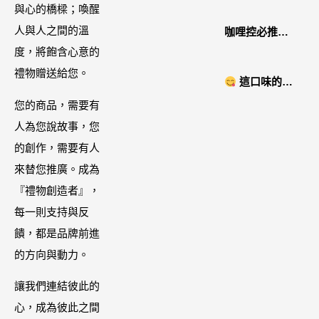
家美容儀推薦│
住宅體驗
與心的橋樑；喚醒
好萊塢名人加
人與人之間的溫
咖哩控必推！
持「掌上型」
度，將飽含心意的
「MAK
智能美膚管
禮物贈送給您。
NYONYA」美
這口味的即
家，奈米微電
食進口商廣紘
時鍋很可以耶 #
您的商品，需要有
流-在家就能天
國際進口！讓
藤椒酸菜鍋
人為您說故事，您
天高級護膚│專
人直接變成咖
的創作，需要有人
屬折扣碼
哩大廚！酸菜
來替您推廣。成為
【ZPLAI】額
魚也超讚
『禮物創造者』，
外9折
每一則支持與反
饋，都是品牌前進
的方向與動力。
讓我們連結彼此的
心，成為彼此之間