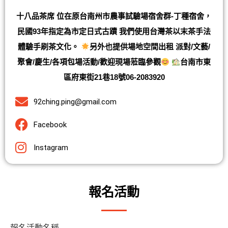
十八品茶席 位在原台南州市農事試驗場宿舍群-丁種宿舍，
民國93年指定為市定日式古蹟 我們使用台灣茶以末茶手法
體驗手刷茶文化。
另外也提供場地空間出租 派對/文藝/
聚會/慶生/各項包場活動/歡迎現場蒞臨參觀
台南市東
區府東街21巷18號06-2083920
92ching.ping@gmail.com
Facebook
Instagram
報名活動
報名活動名稱