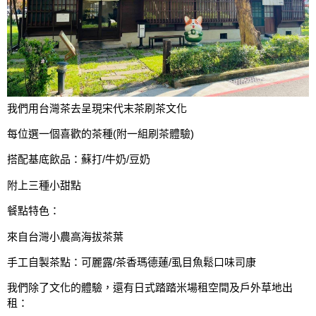
我們用台灣茶去呈現宋代末茶刷茶文化
每位選一個喜歡的茶種(附一組刷茶體驗)
搭配基底飲品：蘇打/牛奶/豆奶
附上三種小甜點
餐點特色：
來自台灣小農高海拔茶葉
手工自製茶點：可麗露/茶香瑪德蓮/虱目魚鬆口味司康
我們除了文化的體驗，還有日式踏踏米場租空間及戶外草地出
租：