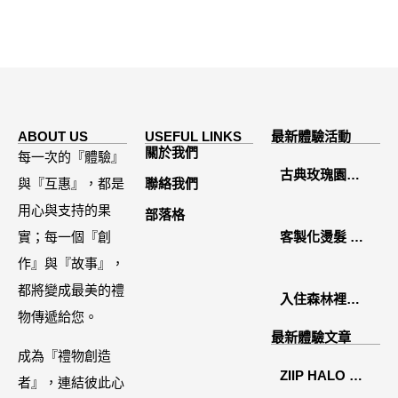
ABOUT US
USEFUL LINKS
最新體驗活動
關於我們
每一次的『體驗』
古典玫瑰園
與『互惠』，都是
聯絡我們
2026中秋月餅
用心與支持的果
部落格
禮盒開箱分享 /
實；每一個『創
客製化燙髮 鏡
餐飲門市下午
作』與『故事』，
面感縮毛矯正
茶 體驗分享
都將變成最美的禮
入住森林裡的
物傳遞給您。
溫糅日常｜日
最新體驗文章
月潭寵物友善
成為『禮物創造
ZIIP HALO 居
住宿˙八番私人
者』，連結彼此心