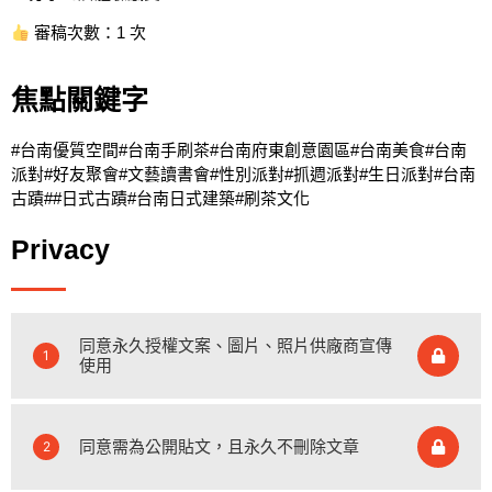
審稿次數：1 次
焦點關鍵字
#台南優質空間#台南手刷茶#台南府東創意園區#台南美食#台南
派對#好友聚會#文藝讀書會#性別派對#抓週派對#生日派對#台南
古蹟##日式古蹟#台南日式建築#刷茶文化
Privacy
同意永久授權文案、圖片、照片供廠商宣傳
1
使用
同意需為公開貼文，且永久不刪除文章
2