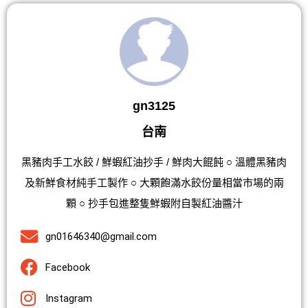
gn3125
台南
黑豬肉手工水餃 / 鮮蝦紅油抄手 / 鮮肉大餛飩 ○ 溫體黑豬肉
及新鮮食材純手工製作 ○ 大顆飽滿水餃份量相當市場的兩
顆 ○ 抄手包進整隻鮮蝦附自製紅油醬汁
gn01646340@gmail.com
Facebook
Instagram