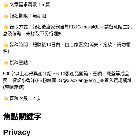
文章需求篇數：5 篇
報名期限：無期限
錄取方式：報名後店家親自於FB.IG.mail通知，請留意陌生訊
息及信箱，未錄取不另行通知
發稿時間：體驗後10日內，由店家審文(消失、拖稿，請勿報
名)
撰稿重點：
500字以上心得與產介紹。6-10張產品開箱、烹調、擺盤等成品
照，標記小香洋(FB粉絲團.IG@xiaoxiangyang_)並置入賣場網址
(導購連結)
審稿次數：2 次
焦點關鍵字
Privacy