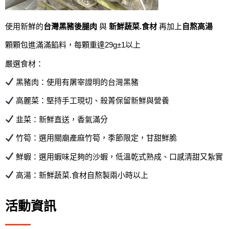
使用新鮮的
台灣黑豬後腿肉
與
新鮮蔬菜.食材
再加上
自熬高湯
顆顆包進滿滿餡料，每顆重達29g±1以上
嚴選食材：
黑豬肉：使用有屠宰證明的台灣黑豬
高麗菜：堅持手工現切、殺菁保留新鮮與營養
韭菜：新鮮直送，香氣滿分
竹筍：選用關廟產麻竹筍，季節限定，甘甜鮮脆
鮮蝦：選用蝦味足夠的沙蝦，低溫乾式熟成、口感清甜又紮實
高湯：新鮮蔬菜
.
食材自熬製兩小時以上
活動資訊