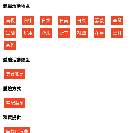
體驗活動地區
南投
台中
台北
台南
台東
嘉義
基隆
宜蘭
屏東
新北
新竹
桃園
花蓮
雲林
高雄
體驗活動類型
美食饗宴
體驗方式
宅配體驗
稿費提供
無提供稿費