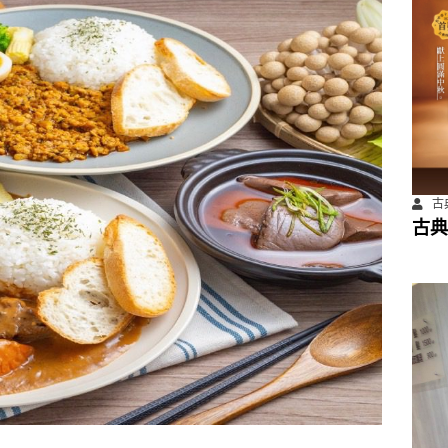
古
古典
餐飲