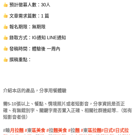
預計徵募人數：30人
文章需求篇數：1 篇
報名期限：無期限
錄取方式：IG通知 LINE通知
發稿時間：體驗後 一周內
撰稿重點：
介紹本店的產品，分享用餐體驗
需5-10張以上、餐點、情境照片或者短影音，分享資訊是否正
確、有無錯別字、關鍵字是否置入正確、相關社群連結等..（如有
短影音者佳）
#睦
月拉麵 #
東
區美食 #
拉
麵美食 #
拉
麵 #
東
區拉麵#日
式#日
式拉