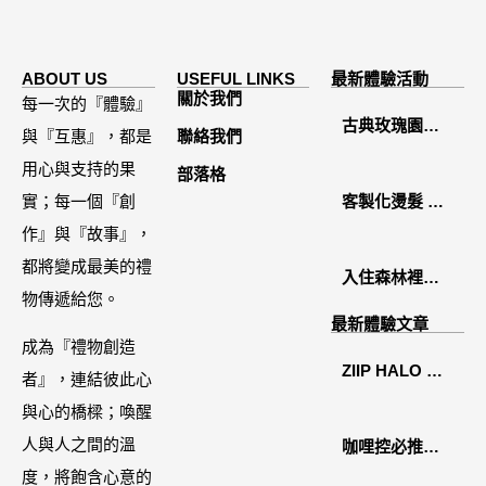
ABOUT US
USEFUL LINKS
最新體驗活動
關於我們
每一次的『體驗』
古典玫瑰園
與『互惠』，都是
聯絡我們
2026中秋月餅
用心與支持的果
部落格
禮盒開箱分享 /
實；每一個『創
客製化燙髮 鏡
餐飲門市下午
作』與『故事』，
面感縮毛矯正
茶 體驗分享
都將變成最美的禮
入住森林裡的
物傳遞給您。
溫糅日常｜日
最新體驗文章
月潭寵物友善
成為『禮物創造
ZIIP HALO 居
住宿˙八番私人
者』，連結彼此心
家美容儀推薦│
住宅體驗
與心的橋樑；喚醒
好萊塢名人加
人與人之間的溫
咖哩控必推！
持「掌上型」
度，將飽含心意的
「MAK