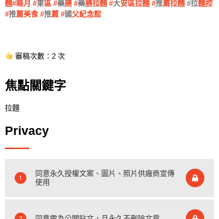
麵#睦
月 #
東
區 #
藥
膳 #
藥
膳拉麵 #
大
安區拉麵 #
推
薦拉麵
#拉
麵控
#
推
薦美食 #
推
薦 #
國
父紀念館
審稿次數：2 次
焦點關鍵字
拉麵
Privacy
同意永久授權文案、圖片、照片供廠商宣傳
1
使用
同意需為公開貼文，且永久不刪除文章
2