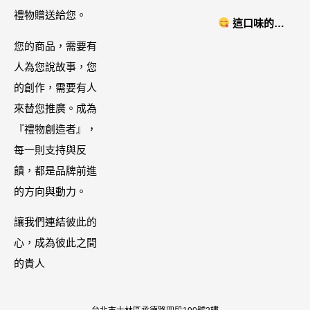
智能美膚管
禮物贈送給您。
NYONYA」美
這口味的即
家，奈米微電
食進口商廣紘
時鍋很可以耶 #
您的商品，需要有
流-在家就能天
國際進口！讓
藤椒酸菜鍋
人為您說故事，您
天高級護膚│專
人直接變成咖
的創作，需要有人
屬折扣碼
哩大廚！酸菜
來替您推廣。成為
【ZPLAI】額
魚也超讚
『禮物創造者』，
外9折
每一則支持與反
饋，都是品牌前進
的方向與動力。
讓我們連結彼此的
心，成為彼此之間
的貴人