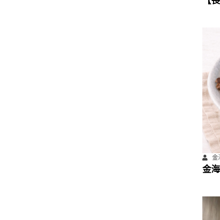
【長
數位
計畫
金海
金海