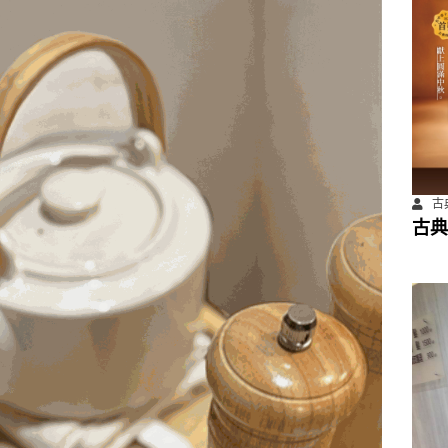
古
古典
餐飲