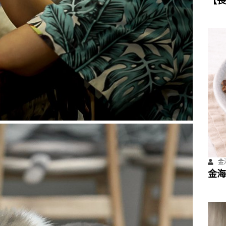
【長
數位
計畫
金海
金海