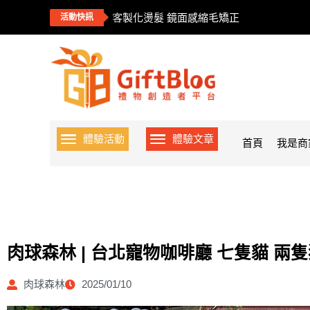
客製化燙髮 鏡面感縮毛矯正
活動快訊
體驗活動
體驗文章
首頁
我是商
肉球森林 | 台北寵物咖啡廳 七隻貓 兩
肉球森林
2025/01/10