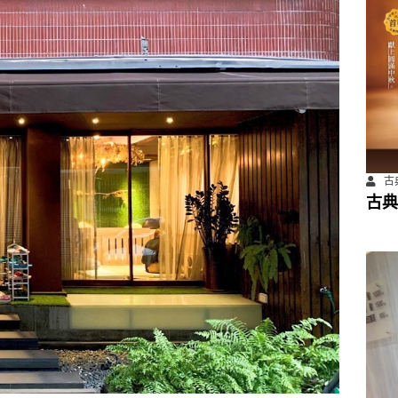
古
古典
餐飲