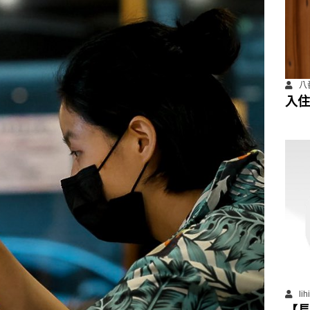
八
入住
善住
li