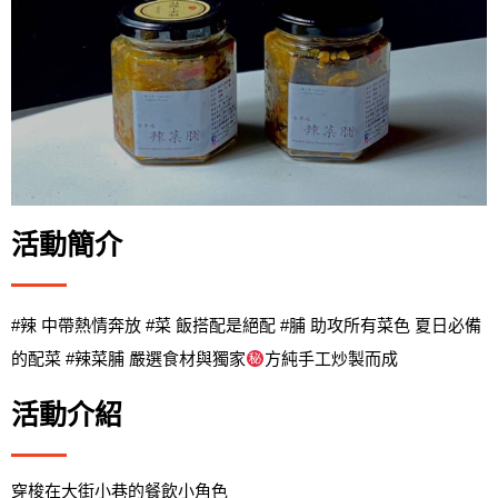
活動簡介
#辣 中帶熱情奔放 #菜 飯搭配是絕配 #脯 助攻所有菜色 夏日必備
的配菜 #辣菜脯 嚴選食材與獨家
方純手工炒製而成
活動介紹
穿梭在大街小巷的餐飲小角色