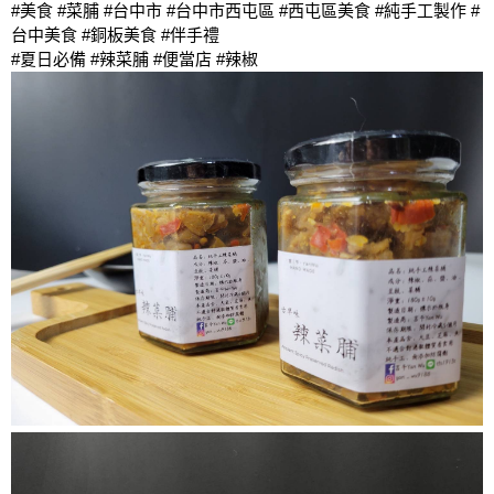
#美食 #菜脯 #台中市 #台中市西屯區 #西屯區美食 #純手工製作 #
台中美食 #銅板美食 #伴手禮
#夏日必備 #辣菜脯 #便當店 #辣椒