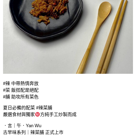
#辣 中帶熱情奔放
#菜 飯搭配是絕配
#脯 助攻所有菜色
夏日必備的配菜 #辣菜脯
嚴選食材與獨家
方純手工炒製而成
．言｜午．Yan Wu
古早味系列｜辣菜脯 正式上市