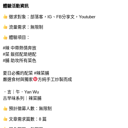
體驗活動資訊
徵求對象：部落客，IG、FB分享文，Youtuber
流量需求：無限制
體驗項目：
#辣 中帶熱情奔放
#菜 飯搭配是絕配
#脯 助攻所有菜色
夏日必備的配菜 #辣菜脯
嚴選食材與獨家
方純手工炒製而成
．言｜午．Yan Wu
古早味系列｜辣菜脯
預計徵募人數：無限制
文章需求篇數：8 篇