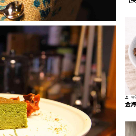
【長
數位
計畫
金海
金海