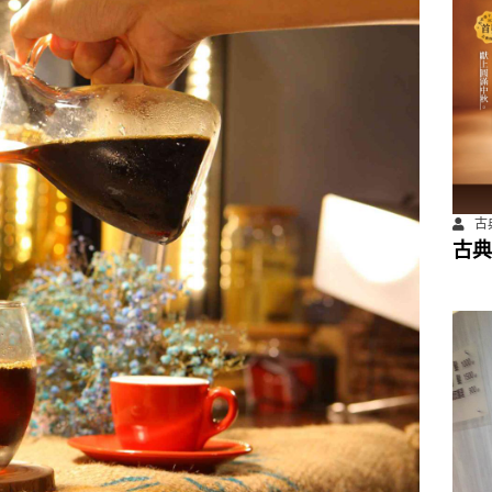
古
古典
餐飲