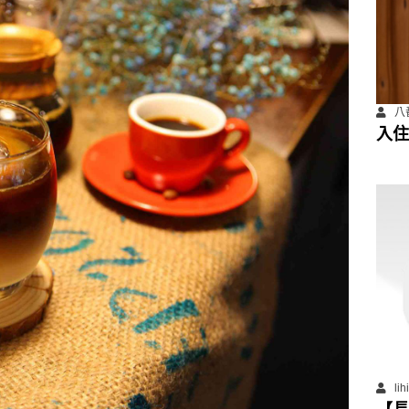
八
入住
善住
li