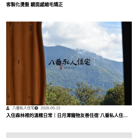
客製化燙髮 鏡面感縮毛矯正
八番私人住宅
2026-05-15
入住森林裡的溫糅日常｜日月潭寵物友善住宿˙八番私人住宅
體驗