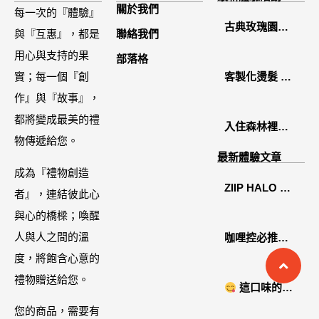
關於我們
每一次的『體驗』
古典玫瑰園
與『互惠』，都是
聯絡我們
2026中秋月餅
用心與支持的果
部落格
禮盒開箱分享 /
實；每一個『創
客製化燙髮 鏡
餐飲門市下午
作』與『故事』，
面感縮毛矯正
茶 體驗分享
都將變成最美的禮
入住森林裡的
物傳遞給您。
溫糅日常｜日
最新體驗文章
月潭寵物友善
成為『禮物創造
ZIIP HALO 居
住宿˙八番私人
者』，連結彼此心
家美容儀推薦│
住宅體驗
與心的橋樑；喚醒
好萊塢名人加
人與人之間的溫
咖哩控必推！
持「掌上型」
度，將飽含心意的
「MAK
智能美膚管
禮物贈送給您。
NYONYA」美
這口味的即
家，奈米微電
食進口商廣紘
時鍋很可以耶 #
您的商品，需要有
流-在家就能天