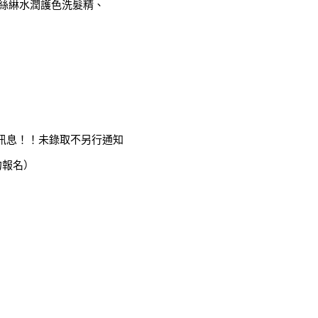
N繆絲綝水潤護色洗髮精、
意陌生訊息！！未錄取不另行通知
勿報名）