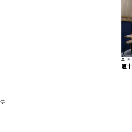
匾
匾十
r等