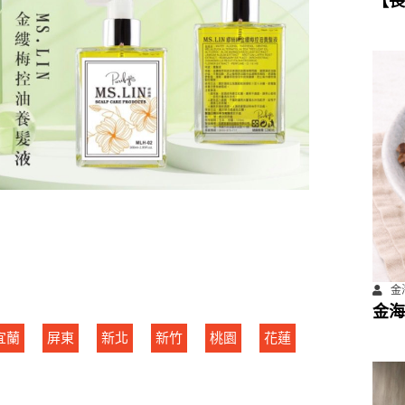
【長
數位
計畫
金海
金海
宜蘭
屏東
新北
新竹
桃園
花蓮