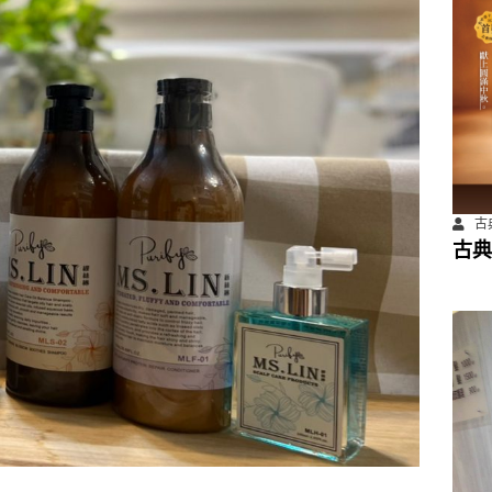
古
古典
餐飲