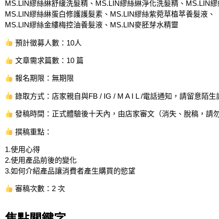
MS.LIN繆絲綝舒緩洗髮精、MS.LIN繆絲綝淨化洗髮精、MS.LI
MS.LIN繆絲綝蛋白修護護髮素、MS.LIN繆絲紫菀草植萃養髮液、
MS.LIN繆絲金縷梅控油養髮液、MS.LIN麥胚芽水精靈
預計徵募人數：10人
文章需求篇數：10 篇
報名期限：無期限
錄取方式：店家親自與FB / IG / M A I L /電話通知，請留
發稿時間：正式體驗後十天內，由店家審文（消失、脫稿，請
撰稿重點：
1.使用心得
2.使用產品前後的變化
3.如何介紹產品讓消費者產生購買的慾望
審稿次數：2 次
焦點關鍵字