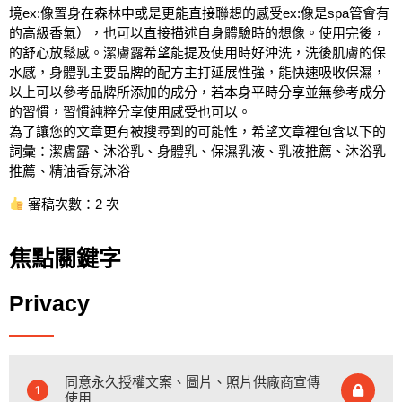
境ex:像置身在森林中或是更能直接聯想的感受ex:像是spa管會有
的高級香氣），也可以直接描述自身體驗時的想像。使用完後，
的舒心放鬆感。潔膚露希望能提及使用時好沖洗，洗後肌膚的保
水感，身體乳主要品牌的配方主打延展性強，能快速吸收保濕，
以上可以參考品牌所添加的成分，若本身平時分享並無參考成分
的習慣，習慣純粹分享使用感受也可以。
為了讓您的文章更有被搜尋到的可能性，希望文章裡包含以下的
詞彙：潔膚露、沐浴乳、身體乳、保濕乳液、乳液推薦、沐浴乳
推薦、精油香氛沐浴
審稿次數：2 次
焦點關鍵字
Privacy
同意永久授權文案、圖片、照片供廠商宣傳
1
使用