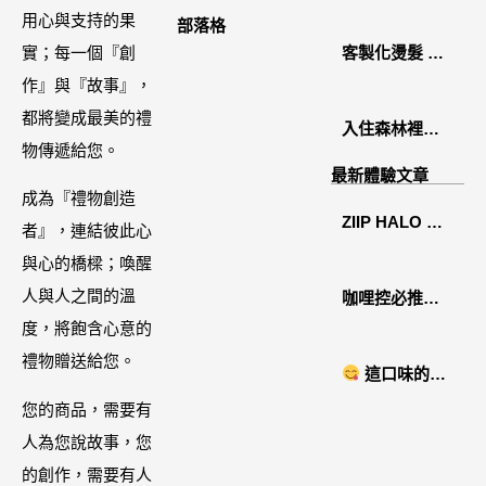
2026中秋月餅
用心與支持的果
部落格
禮盒開箱分享 /
實；每一個『創
客製化燙髮 鏡
餐飲門市下午
作』與『故事』，
面感縮毛矯正
茶 體驗分享
都將變成最美的禮
入住森林裡的
物傳遞給您。
溫糅日常｜日
最新體驗文章
月潭寵物友善
成為『禮物創造
ZIIP HALO 居
住宿˙八番私人
者』，連結彼此心
家美容儀推薦│
住宅體驗
與心的橋樑；喚醒
好萊塢名人加
人與人之間的溫
咖哩控必推！
持「掌上型」
度，將飽含心意的
「MAK
智能美膚管
禮物贈送給您。
NYONYA」美
這口味的即
家，奈米微電
食進口商廣紘
時鍋很可以耶 #
您的商品，需要有
流-在家就能天
國際進口！讓
藤椒酸菜鍋
人為您說故事，您
天高級護膚│專
人直接變成咖
的創作，需要有人
屬折扣碼