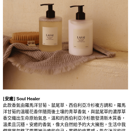
⌊安癒⌋ Soul Healer
此款香氣由羅馬洋甘菊、鼠尾草、西伯利亞冷杉複方調和，羅馬
洋甘菊的溫暖花香伴隨雨後土壤的青草香氣，與鼠尾草的濃厚草
香交織出生命原始氣息，溫和的西伯利亞冷杉散發清新木質香，
溫柔且沉穩。安癒的香氣，像大自然給予的大大擁抱，生活中我
們常常忽略了需要被治癒的自己，累積的疲累感，能在沐浴的這