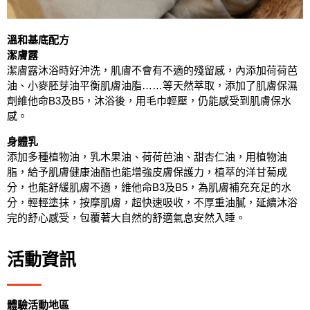
溫和基底配方
潔膚露
潔膚露沐浴時好沖洗，肌膚不會有不適的殘留感，內添加荷荷芭
油、小麥胚芽油平衡肌膚油脂……等天然萃取，添加了肌膚保濕
劑維他命B3及B5，沐浴後，用毛巾輕壓，仍能感受到肌膚保水
感。
身體乳
添加多種植物油，乳木果油、荷荷芭油、甜杏仁油，用植物油
脂，給予肌膚健康油酯也能增強皮膚保護力，植萃的洋甘菊成
分，也能舒緩肌膚不適，維他命B3及B5，為肌膚補充充足的水
分，輕輕塗抹，按摩肌膚，超快速吸收，不厚重油膩，延續沐浴
完的舒心感受，包覆著大自然的舒適氣息安然入睡。
活動資訊
體驗活動地區