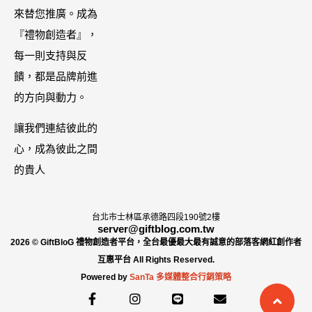
哩大廚！酸菜
來替您推廣。成為
【ZPLAI】額
魚也超讚
『禮物創造者』，
外9折
每一則支持與反
饋，都是品牌前進
的方向與動力。
讓我們連結彼此的
心，成為彼此之間
的貴人
台北市士林區承德路四段190號2樓
server@giftblog.com.tw
2026 © GiftBloG 禮物創造者平台，全台最優最大最有誠意的部落客網紅創作者
互惠平台 All Rights Reserved.
Powered by
SanTa 多媒體整合行銷策略