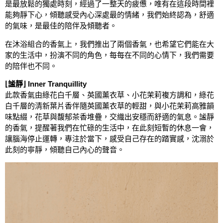
是最放鬆的獨處時刻，經過了一整天的疲憊，唯有在這段時間裡
能夠靜下心，傾聽感受內心深處最的情緒，我們始終認為，舒適
的氣味，是最佳的陪伴及傾聽者。
在沐浴組合的香氣上，我們推出了兩個香氣，也希望它們能在大
家的生活中，扮演不同的角色，每每在不同的心情下，我們需要
的陪伴也不同。
⌊謐靜⌋ Inner Tranquillity
此款香氣由綠花白千層、英國薰衣草、小花茉莉複方調和，綠花
白千層的清新葉片香伴隨英國薰衣草的輕甜，與小花茉莉高雅韻
味點綴，花草與馥郁茶香堆疊，交織出安穩而舒適的氣息。謐靜
的香氣，提醒著我們在忙碌的生活中，在此刻短暫的休息一會，
讓腦海停止運轉，專注於當下，感受自己存在的踏實感，沈溺於
此刻的寧靜，傾聽自己內心的聲音。