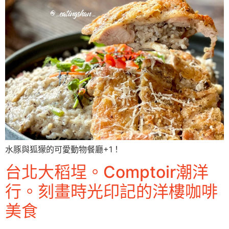
水豚與狐獴的可愛動物餐廳+1！
台北大稻埕。Comptoir潮洋
行。刻畫時光印記的洋樓咖啡
美食