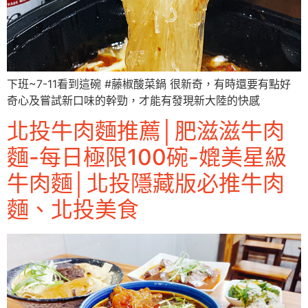
下班~7-11看到這碗 #藤椒酸菜鍋 很新奇，有時還要有點好
奇心及嘗試新口味的幹勁，才能有發現新大陸的快感
北投牛肉麵推薦│肥滋滋牛肉
麵-每日極限100碗-媲美星級
牛肉麵│北投隱藏版必推牛肉
麵、北投美食