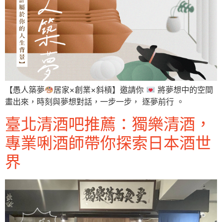
【愚人築夢
居家×創業×斜槓】邀請你
將夢想中的空間
畫出來，時刻與夢想對話，一步一步， 逐夢前行 。
臺北清酒吧推薦：獨樂清酒，
專業唎酒師帶你探索日本酒世
界