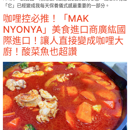
「它」已經變成我每天保養儀式感最重要的一部分。
咖哩控必推！「MAK
NYONYA」美食進口商廣紘國
際進口！讓人直接變成咖哩大
廚！酸菜魚也超讚