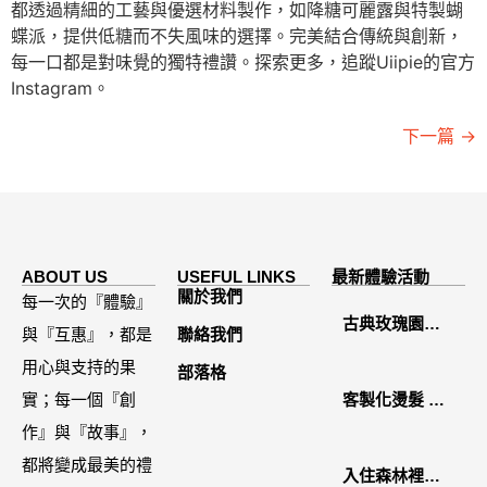
都透過精細的工藝與優選材料製作，如降糖可麗露與特製蝴
蝶派，提供低糖而不失風味的選擇。完美結合傳統與創新，
每一口都是對味覺的獨特禮讚。探索更多，追蹤Uiipie的官方
Instagram。
下一篇
→
ABOUT US
USEFUL LINKS
最新體驗活動
關於我們
每一次的『體驗』
古典玫瑰園
與『互惠』，都是
聯絡我們
2026中秋月餅
用心與支持的果
部落格
禮盒開箱分享 /
實；每一個『創
客製化燙髮 鏡
餐飲門市下午
作』與『故事』，
面感縮毛矯正
茶 體驗分享
都將變成最美的禮
入住森林裡的