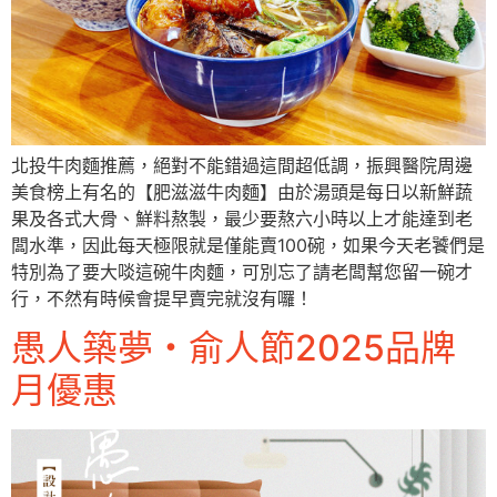
北投牛肉麵推薦，絕對不能錯過這間超低調，振興醫院周邊
美食榜上有名的【肥滋滋牛肉麵】由於湯頭是每日以新鮮蔬
果及各式大骨、鮮料熬製，最少要熬六小時以上才能達到老
闆水準，因此每天極限就是僅能賣100碗，如果今天老饕們是
特別為了要大啖這碗牛肉麵，可別忘了請老闆幫您留一碗才
行，不然有時候會提早賣完就沒有囉！
愚人築夢・俞人節2025品牌
月優惠