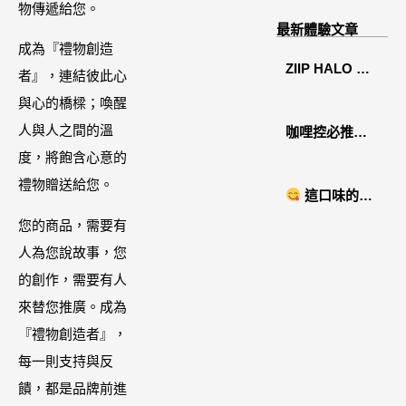
物傳遞給您。
溫糅日常｜日
最新體驗文章
月潭寵物友善
成為『禮物創造
ZIIP HALO 居
住宿˙八番私人
者』，連結彼此心
家美容儀推薦│
住宅體驗
與心的橋樑；喚醒
好萊塢名人加
人與人之間的溫
咖哩控必推！
持「掌上型」
度，將飽含心意的
「MAK
智能美膚管
禮物贈送給您。
NYONYA」美
這口味的即
家，奈米微電
食進口商廣紘
時鍋很可以耶 #
您的商品，需要有
流-在家就能天
國際進口！讓
藤椒酸菜鍋
人為您說故事，您
天高級護膚│專
人直接變成咖
的創作，需要有人
屬折扣碼
哩大廚！酸菜
來替您推廣。成為
【ZPLAI】額
魚也超讚
『禮物創造者』，
外9折
每一則支持與反
饋，都是品牌前進