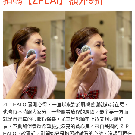
扣碼【ZPLAI】額外9折
ZIIP HALO 實測心得，一直以來對於肌膚養護就非常在意，
也會時不時跟大家分享一些醫美療程的經驗，最主要一方面
就是自己真的很懶得保養，尤其是哪種不上妝又想要臉好
看，不勤加保養還希望臉要澎亮的貪心鬼。來自美國的 ZIIP
HALO。說實話，剛開始只是抱著試試看的心態，沒想到現在