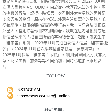
我是MIA是位插畫家，同時也繪製圖文漫畫。 2022年8月創
立個人品牌MIA STUDIO。 由於從小就喜歡未知的事物，勇
於挑戰與冒險，記得小時候第一次看到外太空星球的照片是
多麼興奮與驚訝，原來在地球之外還有這麼漂亮的星球。 自
從養貓後，就開始觀察貓貓各種行為。我一直認為貓咪很像
外星人，當她盯著你目不轉睛的看，我就在思考著他到底是
哪個星球來的？把自己所愛的事物結合在一起後，就誕生了
「貓宇宙」系列！2023年11月完成首次個人個展「貓宇宙-起
源」。2024年 11月首次舉辦插畫家聯展「夢想列車」。
2025年1月個展「貓宇宙：啟程」。 利用漫畫圖文方式寫文
章，寫過美食、旅遊等等不同類別，同時也能拍照跟短影
片。
FOLLOW
INSTAGRAM
https://vocus.cc/user/@jumilab
社群影響力