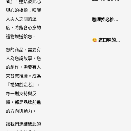
住宿˙八番私人
者』，連結彼此心
家美容儀推薦│
住宅體驗
與心的橋樑；喚醒
好萊塢名人加
人與人之間的溫
咖哩控必推！
持「掌上型」
度，將飽含心意的
「MAK
智能美膚管
禮物贈送給您。
NYONYA」美
這口味的即
家，奈米微電
食進口商廣紘
時鍋很可以耶 #
您的商品，需要有
流-在家就能天
國際進口！讓
藤椒酸菜鍋
人為您說故事，您
天高級護膚│專
人直接變成咖
的創作，需要有人
屬折扣碼
哩大廚！酸菜
來替您推廣。成為
【ZPLAI】額
魚也超讚
『禮物創造者』，
外9折
每一則支持與反
饋，都是品牌前進
的方向與動力。
讓我們連結彼此的