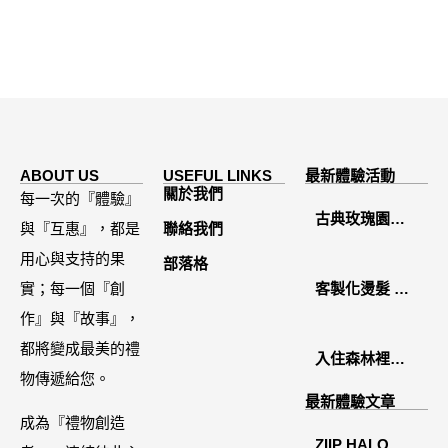
ABOUT US
USEFUL LINKS
最新體驗活動
關於我們
每一次的『體驗』
古典玫瑰園
與『互惠』，都是
聯絡我們
2026中秋月餅
用心與支持的果
部落格
禮盒開箱分享 /
實；每一個『創
客製化燙髮 鏡
餐飲門市下午
作』與『故事』，
面感縮毛矯正
茶 體驗分享
都將變成最美的禮
入住森林裡的
物傳遞給您。
溫糅日常｜日
最新體驗文章
月潭寵物友善
成為『禮物創造
ZIIP HALO 居