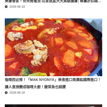
美膚管家，奈米微電流-在家就能天天高級護膚│專屬折扣碼
2026-06-18
【ZPLAI】額外9折
咖哩控必推！「MAK NYONYA」美食進口商廣紘國際進口！
讓人直接變成咖哩大廚！酸菜魚也超讚
2026-06-18