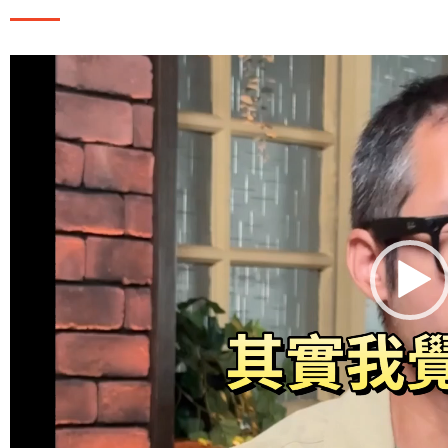
視
訊
播
放
器