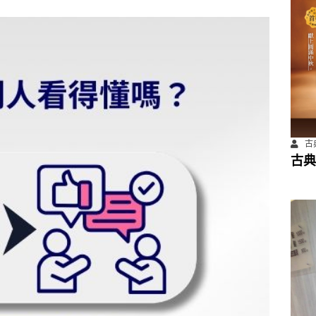
古
古典
餐飲