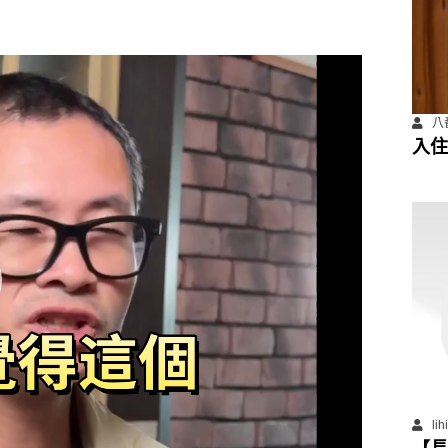
八
入住
善住
li