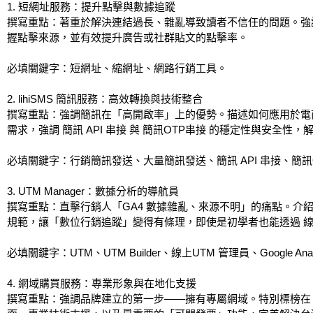
1. 短網址服務：提升點擊與數據追蹤
撰寫重點：著重於解決連結過長、雜亂導致讀者不信任的問題。強調 
握點擊來源，並有效提升廣告或社群貼文的點擊率。
必填關鍵字：短網址、縮網址、網路行銷工具。
2. lihiSMS 簡訊服務：高效轉換與技術整合
撰寫重點：強調簡訊在「高開啟率」上的優勢。描述如何應用於電
需求，強調 簡訊 API 串接 與 簡訊OTP串接 的穩定性與安全
必填關鍵字：行銷簡訊發送、大量簡訊發送、簡訊 API 串接、簡訊
3. UTM Manager：數據分析的導航員
撰寫重點：直擊行銷人「GA4 數據雜亂、來源不明」的痛點。介紹 lihi
規範，讓「數位行銷追蹤」變得有條理，即使是初學者也能透過 線
必填關鍵字：UTM、UTM Builder、線上UTM 管理員、Google An
4. 網域購買服務：專業形象與在地化支援
撰寫重點：強調品牌建立的第一步——擁有專屬網域。特別標榜在 li