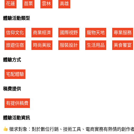
花蓮
苗栗
雲林
高雄
體驗活動類型
信仰文化
商業經濟
國際視野
寵物天地
專業服務
旅遊住宿
時尚美妝
服裝設計
生活用品
美食饗宴
體驗方式
宅配體驗
稿費提供
有提供稿費
體驗活動資訊
徵求對象：對於數位行銷、技術工具、電商實務有熱情的創作者！