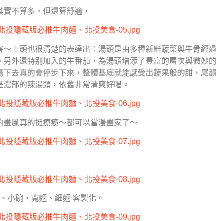
其實不算多，但還算舒適，
害～上頭也很清楚的表達出：湯頭是由多種新鮮蔬菜與牛骨經過
。另外還特别加入的牛番茄，為湯頭增添了豊富的層次與微妙的
湯下去真的會停步下來，整體基底就能感受出蔬果般的甜，尾韻
是濃郁的辣湯頭，依舊非常清爽好喝。
的畫風真的挺療癒～都可以當漫畫家了～
大、小碗，寬麵、細麵 客製化。