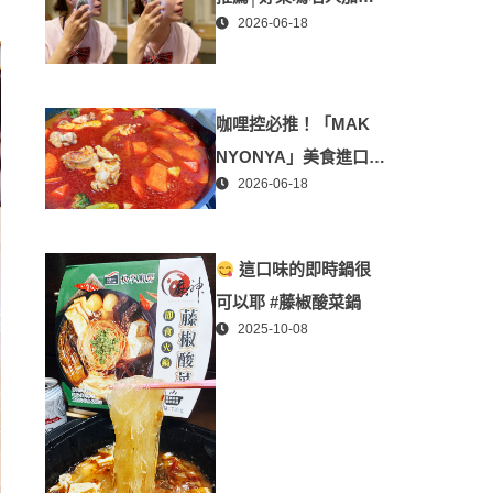
2026-06-18
「掌上型」智能美膚管
家，奈米微電流-在家就
能天天高級護膚│專屬
咖哩控必推！「MAK
折扣碼【ZPLAI】額外
NYONYA」美食進口商
9折
2026-06-18
廣紘國際進口！讓人直
接變成咖哩大廚！酸菜
魚也超讚
這口味的即時鍋很
可以耶 #藤椒酸菜鍋
2025-10-08