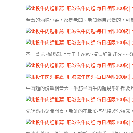
精緻的滷味小菜，都是老闆、老闆娘自己做的，可
不一會兒~餐點就上桌了！wow~這湯好香好透~~
牛肉麵的份量相當大，半筋半肉牛肉麵幾乎料都要
先吃點小菜開開胃，新鮮的花椰菜搭配特製沙拉醬