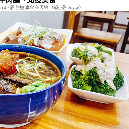
牛肉麵、北投美食
an J - 靜 旅遊 享食 美天地 （賴小靜 Joyce）