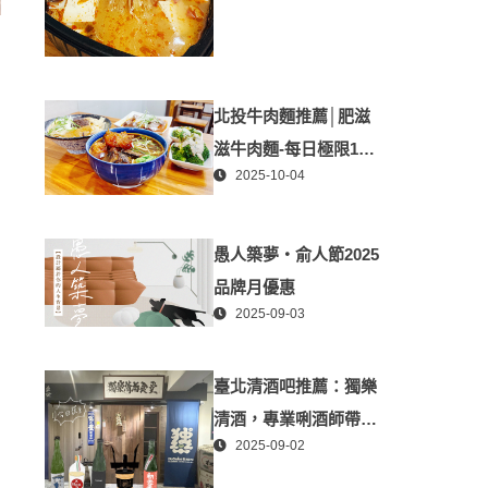
北投牛肉麵推薦│肥滋
滋牛肉麵-每日極限100
2025-10-04
碗-媲美星級牛肉麵│北
投隱藏版必推牛肉麵、
北投美食
愚人築夢・俞人節2025
品牌月優惠
2025-09-03
臺北清酒吧推薦：獨樂
清酒，專業唎酒師帶你
2025-09-02
探索日本酒世界