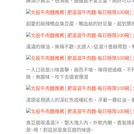
醃漬小黃瓜，很清脆，醋酸感不會太重，剛好可以
超愛的麻辣鴨血臭豆腐，鴨血給的好足量，超划算
滿滿的辣油，無辣不歡~太誘人~這湯汁香麻帶勁，
一入口就是川味直擊，麻而不嗆、辣得很過癮，不
緻、無腥味，咬下去還會爆湯
湯頭呈現誘人的深紅色或橘紅色，浮著一層紅油，
臭豆腐吸滿湯汁，整大塊入內，外軟內嫩，香氣撲
是~嗯！對這就是臭豆腐的味道~