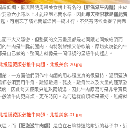
間超低調，振興醫院周邊美食榜上有名的
【肥滋滋牛肉麵】
由於
少要熬六小時以上才能達到老闆水準，因此
每天極限就是僅能賣
肉麵，可別忘了請老闆幫您留一碗才行，不然有時候會提早賣完
店面不大又隱密，但整間的文青畫風都是老闆跟老闆娘繪製而
用的牛肉是牛腱前腿肉，肉特別鮮嫩又帶軟筋，厚切炙燒後的牛
都是自己做的。整間店就像是一間低調的星級牛肉麵店。
麵館，一方面他們製作牛肉麵的用心程度真的很堅持，湯頭堅決
湯都必須要用牛骨、雞腳雞翅、豬皮、雞骨架以及大量的蔬菜熬
跟濃度，因此每天極限只能熬兩鍋湯，因此牛肉原湯可是非常寶貝
一般滷牛肉更麻煩、更花時間。為何這樣麻煩還是堅持，無謂就
泉區，而
【肥滋滋牛肉麵】
是位在石牌捷運站附近的巷子中，近