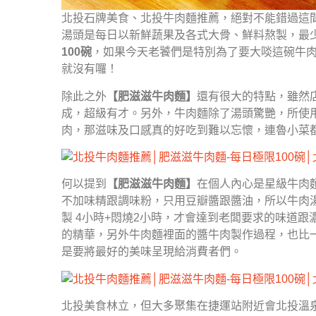
北投石牌美食、北投牛肉麵推薦，絕對不能錯過這
湯頭是每日以新鮮蔬果及各式大骨、鮮料熬製，最
100碗
，如果今天老饕們是特別為了要大啖這碗牛
就沒有囉！
除此之外
【肥滋滋牛肉麵】
還有很大的特點，雖然
成，超級有才。另外，牛肉麵除了湯頭驚艷，所使
肉，那滋味及口感真的好吃到難以忘懷，連魯小菜
何以提到
【肥滋滋牛肉麵】
在個人內心是星級牛肉
不加味精跟調味粉，只用豆瓣醬跟醬油，所以牛肉
製 4小時+悶燒2小時，才會達到老闆要求的味道
的精華，另外牛肉麵裡面的醬牛肉製作過程，也比
是要將最好的美味呈現給消費者們。
北投美食林立，但大多聚集在捷運站附近會北投溫