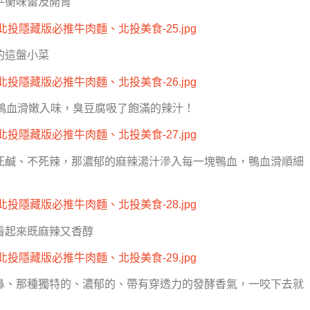
平衡味蕾及開胃
的這盤小菜
鴨血滑嫩入味，臭豆腐吸了飽滿的辣汁！
死鹹、不死辣，那濃郁的麻辣湯汁滲入每一塊鴨血，鴨血滑順細
看起來既麻辣又香醇
鼻、那種獨特的、濃郁的、帶有穿透力的發酵香氣，一咬下去就