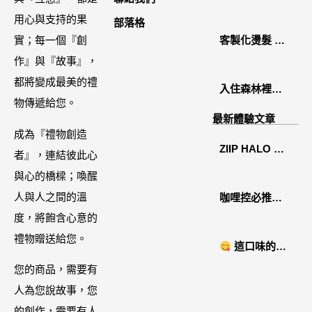
2026中秋月餅
用心與支持的果
部落格
禮盒開箱分享 /
實；每一個『創
客製化燙髮 鏡
餐飲門市下午
作』與『故事』，
面感縮毛矯正
茶 體驗分享
都將變成最美的禮
入住森林裡的
物傳遞給您。
溫糅日常｜日
最新體驗文章
月潭寵物友善
成為『禮物創造
ZIIP HALO 居
住宿˙八番私人
者』，連結彼此心
家美容儀推薦│
住宅體驗
與心的橋樑；喚醒
好萊塢名人加
人與人之間的溫
咖哩控必推！
持「掌上型」
度，將飽含心意的
「MAK
智能美膚管
禮物贈送給您。
NYONYA」美
這口味的即
家，奈米微電
食進口商廣紘
時鍋很可以耶 #
您的商品，需要有
流-在家就能天
國際進口！讓
藤椒酸菜鍋
人為您說故事，您
天高級護膚│專
人直接變成咖
的創作，需要有人