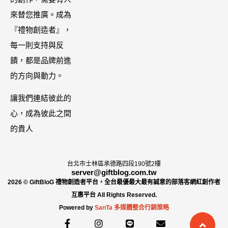
屬折扣碼
哩大廚！酸菜
來替您推廣。成為
【ZPLAI】額
魚也超讚
『禮物創造者』，
外9折
每一則支持與反
饋，都是品牌前進
的方向與動力。
讓我們連結彼此的
心，成為彼此之間
的貴人
台北市士林區承德路四段190號2樓
server@giftblog.com.tw
2026 © GiftBloG 禮物創造者平台，全台最優最大最有誠意的部落客網紅創作者
互惠平台 All Rights Reserved.
Powered by
SanTa 多媒體整合行銷策略