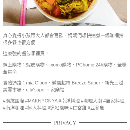
真心覺得小孩跟大人都會喜歡，媽媽們想快速煮一鍋咖哩擋
很多餐也很方便
這麼強的醬包哪裡買？
線上購物：蝦皮購物、momo購物、PChome 24h購物、全聯
全電商
實體通路：mia C’bon、微風超市 Breeze Super、新光三越
美麗市場、city’super、家樂福
#廣紘國際 #MAKNYONYA #南洋料理 #咖哩大廚 #居家料理
#南洋咖哩 #懶人料理 #道地風味 #仁當雞 #亞參魚
PRIVACY