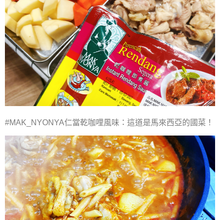
#MAK_NYONYA仁當乾咖哩風味：這道是馬來西亞的國菜！