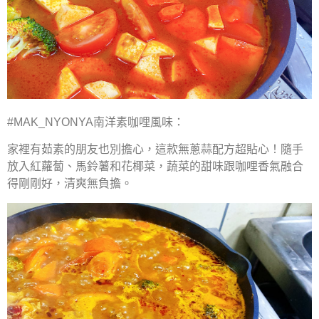
#MAK_NYONYA南洋素咖哩風味：
家裡有茹素的朋友也別擔心，這款無蔥蒜配方超貼心！隨手
放入紅蘿蔔、馬鈴薯和花椰菜，蔬菜的甜味跟咖哩香氣融合
得剛剛好，清爽無負擔。