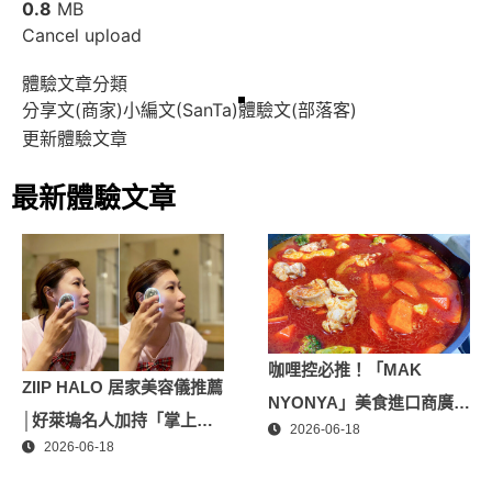
0.8
MB
Cancel upload
體驗文章分類
分享文(商家)
小編文(SanTa)
體驗文(部落客)
更新體驗文章
最新體驗文章
咖哩控必推！「MAK
ZIIP HALO 居家美容儀推薦
NYONYA」美食進口商廣紘
│好萊塢名人加持「掌上
2026-06-18
國際進口！讓人直接變成咖
2026-06-18
型」智能美膚管家，奈米微
哩大廚！酸菜魚也超讚
電流-在家就能天天高級護