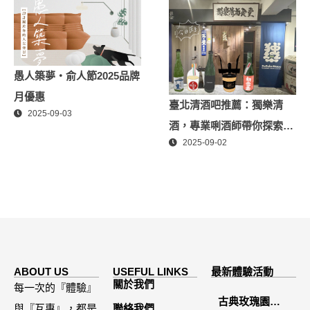
愚人築夢・俞人節2025品牌
月優惠
臺北清酒吧推薦：獨樂清
2025-09-03
酒，專業唎酒師帶你探索日
2025-09-02
本酒世界
ABOUT US
USEFUL LINKS
最新體驗活動
關於我們
每一次的『體驗』
古典玫瑰園
與『互惠』，都是
聯絡我們