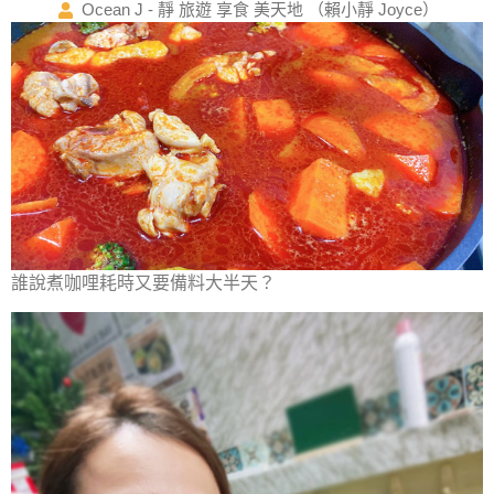
Ocean J - 靜 旅遊 享食 美天地 （賴小靜 Joyce）
誰說煮咖哩耗時又要備料大半天？