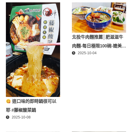
膚│專屬折扣碼【ZPLAI】
額外9折
北投牛肉麵推薦│肥滋滋牛
肉麵-每日極限100碗-媲美星
2025-10-04
級牛肉麵│北投隱藏版必推
牛肉麵、北投美食
這口味的即時鍋很可以
耶 #藤椒酸菜鍋
2025-10-08