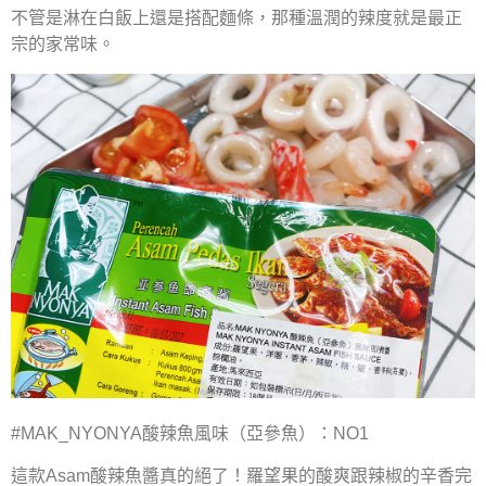
不管是淋在白飯上還是搭配麵條，那種溫潤的辣度就是最正
宗的家常味。
#MAK_NYONYA酸辣魚風味（亞參魚）：NO1
這款Asam酸辣魚醬真的絕了！羅望果的酸爽跟辣椒的辛香完