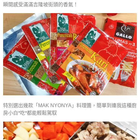
瞬間感受滿滿吉隆坡街頭的香氣！
特別選出幾款「MAK NYONYA」料理醬，簡單到連我這種廚
房小白*吃*都能輕鬆駕馭