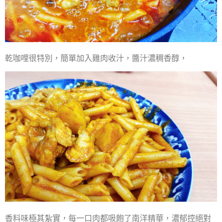
乾咖哩很特別，簡單加入雞肉收汁，醬汁濃稠香醇，
香料味極其紮實，每一口肉都吸飽了南洋精華，濃郁控絕對