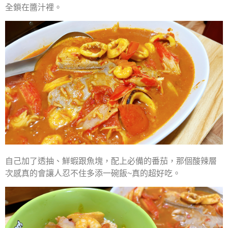
全鎖在醬汁裡。
自己加了透抽、鮮蝦跟魚塊，配上必備的番茄，那個酸辣層
次感真的會讓人忍不住多添一碗飯~真的超好吃。