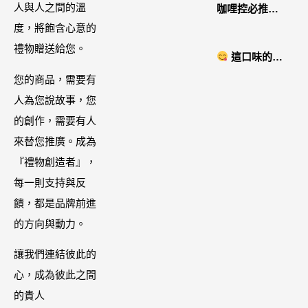
好萊塢名人加
人與人之間的溫
咖哩控必推！
持「掌上型」
度，將飽含心意的
「MAK
智能美膚管
禮物贈送給您。
NYONYA」美
這口味的即
家，奈米微電
食進口商廣紘
時鍋很可以耶 #
您的商品，需要有
流-在家就能天
國際進口！讓
藤椒酸菜鍋
人為您說故事，您
天高級護膚│專
人直接變成咖
的創作，需要有人
屬折扣碼
哩大廚！酸菜
來替您推廣。成為
【ZPLAI】額
魚也超讚
『禮物創造者』，
外9折
每一則支持與反
饋，都是品牌前進
的方向與動力。
讓我們連結彼此的
心，成為彼此之間
的貴人