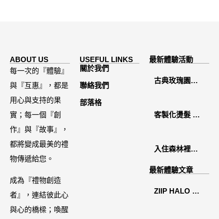
ABOUT US
USEFUL LINKS
最新體驗活動
關於我們
每一次的『體驗』
古典玫瑰園
與『互惠』，都是
聯絡我們
2026中秋月餅
用心與支持的果
部落格
禮盒開箱分享 /
實；每一個『創
客製化燙髮 鏡
餐飲門市下午
作』與『故事』，
面感縮毛矯正
茶 體驗分享
都將變成最美的禮
入住森林裡的
物傳遞給您。
溫糅日常｜日
最新體驗文章
月潭寵物友善
成為『禮物創造
ZIIP HALO 居
住宿˙八番私人
者』，連結彼此心
家美容儀推薦│
住宅體驗
與心的橋樑；喚醒