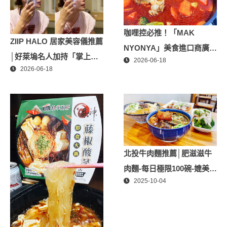
咖哩控必推！「MAK
ZIIP HALO 居家美容儀推薦
NYONYA」美食進口商廣紘
│好萊塢名人加持「掌上
2026-06-18
國際進口！讓人直接變成咖
2026-06-18
型」智能美膚管家，奈米微
哩大廚！酸菜魚也超讚
電流-在家就能天天高級護
膚│專屬折扣碼【ZPLAI】
額外9折
北投牛肉麵推薦│肥滋滋牛
肉麵-每日極限100碗-媲美星
2025-10-04
級牛肉麵│北投隱藏版必推
牛肉麵、北投美食