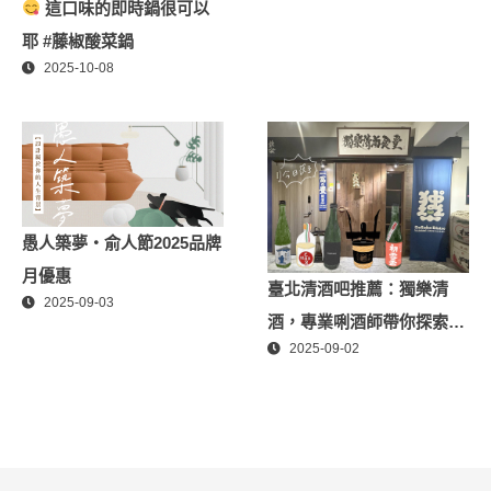
這口味的即時鍋很可以
耶 #藤椒酸菜鍋
2025-10-08
愚人築夢・俞人節2025品牌
月優惠
臺北清酒吧推薦：獨樂清
2025-09-03
酒，專業唎酒師帶你探索日
2025-09-02
本酒世界