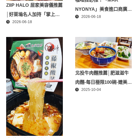
ZIIP HALO 居家美容儀推薦
NYONYA」美食進口商廣紘
│好萊塢名人加持「掌上
2026-06-18
國際進口！讓人直接變成咖
2026-06-18
型」智能美膚管家，奈米微
哩大廚！酸菜魚也超讚
電流-在家就能天天高級護
膚│專屬折扣碼【ZPLAI】
額外9折
北投牛肉麵推薦│肥滋滋牛
肉麵-每日極限100碗-媲美星
2025-10-04
級牛肉麵│北投隱藏版必推
牛肉麵、北投美食