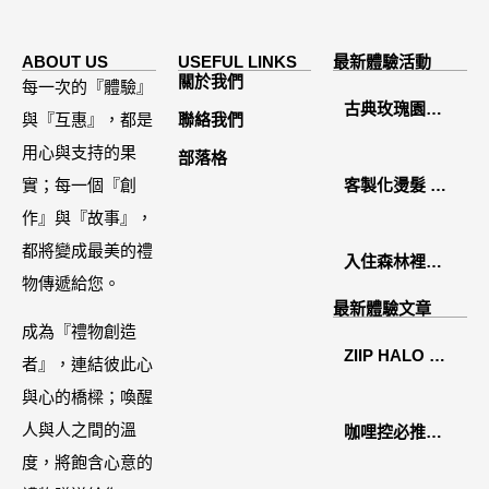
ABOUT US
USEFUL LINKS
最新體驗活動
關於我們
每一次的『體驗』
古典玫瑰園
與『互惠』，都是
聯絡我們
2026中秋月餅
用心與支持的果
部落格
禮盒開箱分享 /
實；每一個『創
客製化燙髮 鏡
餐飲門市下午
作』與『故事』，
面感縮毛矯正
茶 體驗分享
都將變成最美的禮
入住森林裡的
物傳遞給您。
溫糅日常｜日
最新體驗文章
月潭寵物友善
成為『禮物創造
ZIIP HALO 居
住宿˙八番私人
者』，連結彼此心
家美容儀推薦│
住宅體驗
與心的橋樑；喚醒
好萊塢名人加
人與人之間的溫
咖哩控必推！
持「掌上型」
度，將飽含心意的
「MAK
智能美膚管