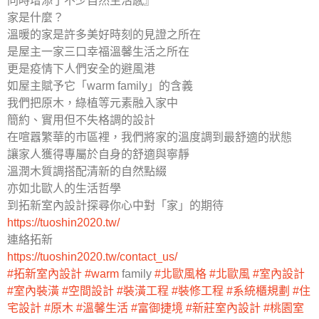
同時增添了不少自然生活感』
家是什麼？
溫暖的家是許多美好時刻的見證之所在
是屋主一家三口幸福溫馨生活之所在
更是疫情下人們安全的避風港
如屋主賦予它「warm family」的含義
我們把原木，綠植等元素融入家中
簡約、實用但不失格調的設計
在喧囂繁華的市區裡，我們將家的溫度調到最舒適的狀態
讓家人獲得專屬於自身的舒適與寧靜
溫潤木質調搭配清新的自然點綴
亦如北歐人的生活哲學
到拓新室內設計探尋你心中對「家」的期待
https://tuoshin2020.tw/
連絡拓新
https://tuoshin2020.tw/contact_us/
#拓新室內設計
#warm
family
#北歐風格
#北歐風
#室內設計
#室內裝潢
#空間設計
#裝潢工程
#裝修工程
#系統櫃規劃
#住
宅設計
#原木
#溫馨生活
#富御捷境
#新莊室內設計
#桃園室