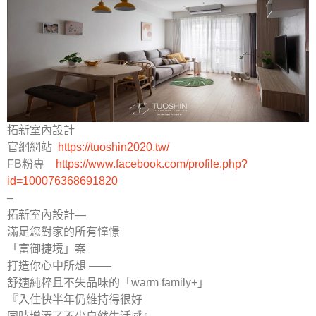
拓新室內設計
官網網站
https://tuoshin2020.tw/
FB粉專
https://www.facebook.com/profile.php?
id=100076368691820
–
拓新室內設計—
滿足您對家的所有憧憬
「富御捷境」案
打造你心中所想 ——
舒適純粹且不失品味的「warm family+」
『入住快半年仍維持得很好