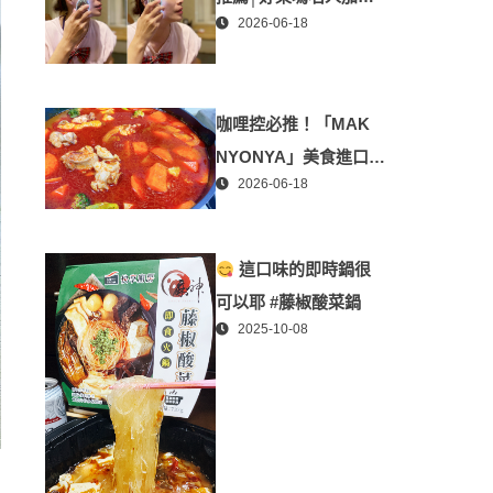
2026-06-18
「掌上型」智能美膚管
家，奈米微電流-在家就
能天天高級護膚│專屬
咖哩控必推！「MAK
折扣碼【ZPLAI】額外
NYONYA」美食進口商
9折
2026-06-18
廣紘國際進口！讓人直
接變成咖哩大廚！酸菜
魚也超讚
這口味的即時鍋很
可以耶 #藤椒酸菜鍋
2025-10-08