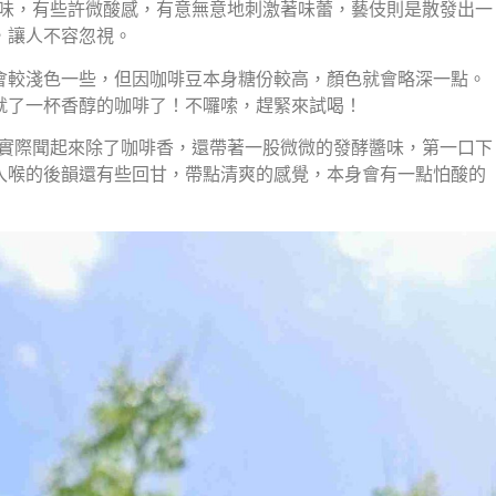
香味，有些許微酸感，有意無意地刺激著味蕾，藝伎則是散發出一
，讓人不容忽視。
會較淺色一些，但因咖啡豆本身糖份較高，顏色就會略深一點。
就了一杯香醇的咖啡了！不囉嗦，趕緊來試喝！
，實際聞起來除了咖啡香，還帶著一股微微的發酵醬味，第一口下
入喉的後韻還有些回甘，帶點清爽的感覺，本身會有一點怕酸的