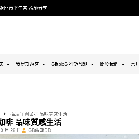
餐飲門市下午茶 體驗分享
家
我是部落客
GiftbloG 行銷觀點
關於我們
常
樺瑞莊園咖啡 品味質感生活
咖啡 品味質感生活
 9 月 28 日
GB編輯DD