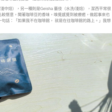
淺中焙），另一種則是Geisha 藝伎（水洗/淺焙），潔西平常很
比較愜意，聞著咖啡豆的香味，嗅覺感覺到被療癒，做起事來也
一句話：「如果我不在咖啡館， 就是在往咖啡館的路上。」我想