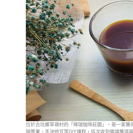
位於古坑鄉草嶺村的「樺瑞咖啡莊園」，是一家獲
啡漿果、手沖烘豆等DIY課程，這次收到邀請獲得