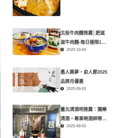
北投牛肉麵推薦│肥滋
滋牛肉麵-每日極限100
2025-10-04
碗-媲美星級牛肉麵│北
投隱藏版必推牛肉麵、
北投美食
愚人築夢・俞人節2025
品牌月優惠
2025-09-03
臺北清酒吧推薦：獨樂
清酒，專業唎酒師帶你
2025-09-02
探索日本酒世界