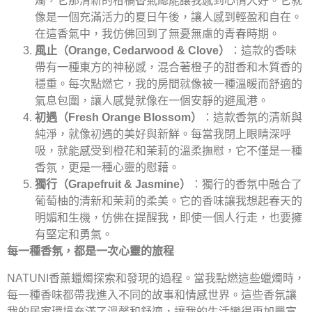
燭，它那清新的柑橘香氣總能讓我感到心情大好。它就
像是一個充滿活力的夏日午後，讓人感到輕盈和自在。
在這香氣中，我仿佛回到了無憂無慮的青春時期。
風止（Orange, Cedarwood & Clove）
：這款的香味
帶有一種東方的神秘感，混合著橙子的甜香和木質香的
穩重。每次點燃它，我的房間就像被一種溫暖而舒適的
氣息包圍，讓人感覺就像在一個安靜的避風港。
初遇（Fresh Orange Blossom）
：這款香氛的清新與
純淨，就像初遇的美好與新鮮。每當我閉上眼睛深呼
吸，就能感受到橙花和茉莉的溫柔撫慰，它不僅是一種
香氛，更是一種心靈的慰藉。
獨行（Grapefruit & Jasmine）
：獨行的香氛中融合了
葡萄柚的清新和茉莉的柔美。它的香味讓我想起春天的
明媚和生機，仿佛在提醒我，即使一個人行走，也要擁
有堅定和勇氣。
每一種香氛，都是一次心靈的旅程
NATUNI香薰蠟燭探索和發現的過程。當我點燃這些蠟燭時，
每一種香味都帶我進入不同的故事和情感世界。這些香氛讓
我的居家環境充滿了溫馨和舒適，讓我的生活變得更加豐富