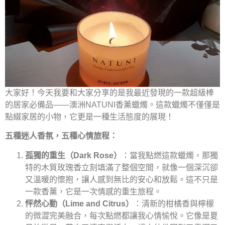
大家好！今天我要和大家分享的是我最近發現的一款超級棒
的居家必備品——澳洲NATUNI香薰蠟燭。這款蠟燭不僅僅是
點綴家居的小物，它更是一種生活態度的展現！
五種迷人香氛，五種心情旅程：
孤獨的重生（Dark Rose）
：當我點燃這款蠟燭，那獨
特的木質玫瑰香立刻填滿了整個空間，就像一個深沉卻
又溫暖的懷抱，讓人感到無比的安心和放鬆。這不只是
一款香薰，它是一次情感的重生旅程。
怦然心動（Lime and Citrus）
：清新的柑橘香與檸檬
的微澀完美融合，每次點燃都讓我心情愉悅。它像是夏