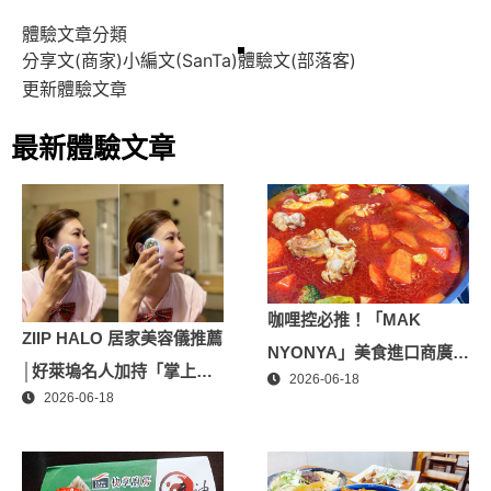
體驗文章分類
分享文(商家)
小編文(SanTa)
體驗文(部落客)
更新體驗文章
最新體驗文章
咖哩控必推！「MAK
ZIIP HALO 居家美容儀推薦
NYONYA」美食進口商廣紘
│好萊塢名人加持「掌上
2026-06-18
國際進口！讓人直接變成咖
2026-06-18
型」智能美膚管家，奈米微
哩大廚！酸菜魚也超讚
電流-在家就能天天高級護
膚│專屬折扣碼【ZPLAI】