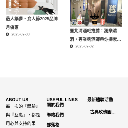
愚人築夢・俞人節2025品牌
月優惠
臺北清酒吧推薦：獨樂清
2025-09-03
酒，專業唎酒師帶你探索日
2025-09-02
本酒世界
ABOUT US
USEFUL LINKS
最新體驗活動
關於我們
每一次的『體驗』
古典玫瑰園
與『互惠』，都是
聯絡我們
2026中秋月餅
用心與支持的果
部落格