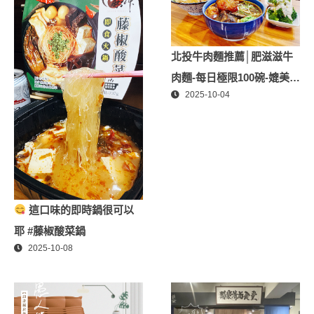
額外9折
北投牛肉麵推薦│肥滋滋牛
肉麵-每日極限100碗-媲美星
2025-10-04
級牛肉麵│北投隱藏版必推
牛肉麵、北投美食
這口味的即時鍋很可以
耶 #藤椒酸菜鍋
2025-10-08