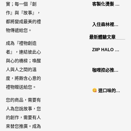
禮盒開箱分享 /
實；每一個『創
客製化燙髮 鏡
餐飲門市下午
作』與『故事』，
面感縮毛矯正
茶 體驗分享
都將變成最美的禮
入住森林裡的
物傳遞給您。
溫糅日常｜日
最新體驗文章
月潭寵物友善
成為『禮物創造
ZIIP HALO 居
住宿˙八番私人
者』，連結彼此心
家美容儀推薦│
住宅體驗
與心的橋樑；喚醒
好萊塢名人加
人與人之間的溫
咖哩控必推！
持「掌上型」
度，將飽含心意的
「MAK
智能美膚管
禮物贈送給您。
NYONYA」美
這口味的即
家，奈米微電
食進口商廣紘
時鍋很可以耶 #
您的商品，需要有
流-在家就能天
國際進口！讓
藤椒酸菜鍋
人為您說故事，您
天高級護膚│專
人直接變成咖
的創作，需要有人
屬折扣碼
哩大廚！酸菜
來替您推廣。成為
【ZPLAI】額