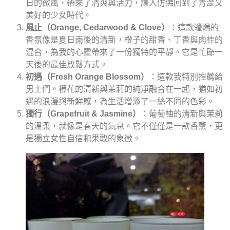
日的微風，帶來了清爽與活力，讓人仿佛回到了青澀又
美好的少女時代。
風止（Orange, Cedarwood & Clove）
：這款蠟燭的
香氛像是夏日雨後的清新，橙子的甜香、丁香與肉桂的
混合，為我的心靈帶來了一份獨特的平靜。它是忙碌一
天後的最佳放鬆方式。
初遇（Fresh Orange Blossom）
：這款我特別推薦給
男士們。橙花的清新與茉莉的純淨融合在一起，猶如初
遇的浪漫與新鮮感，為生活增添了一絲不同的色彩。
獨行（Grapefruit & Jasmine）
：葡萄柚的清新與茉莉
的溫柔，就像是春天的氣息。它不僅僅是一款香薰，更
是獨立女性自信和果敢的象徵。