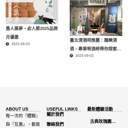
愚人築夢・俞人節2025品牌
月優惠
臺北清酒吧推薦：獨樂清
2025-09-03
酒，專業唎酒師帶你探索日
2025-09-02
本酒世界
ABOUT US
USEFUL LINKS
最新體驗活動
關於我們
每一次的『體驗』
古典玫瑰園
與『互惠』，都是
聯絡我們