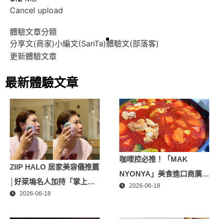
Cancel upload
體驗文章分類
分享文(商家)
小編文(SanTa)
體驗文(部落客)
更新體驗文章
最新體驗文章
咖哩控必推！「MAK
ZIIP HALO 居家美容儀推薦
NYONYA」美食進口商廣紘
│好萊塢名人加持「掌上
2026-06-18
國際進口！讓人直接變成咖
2026-06-18
型」智能美膚管家，奈米微
哩大廚！酸菜魚也超讚
電流-在家就能天天高級護