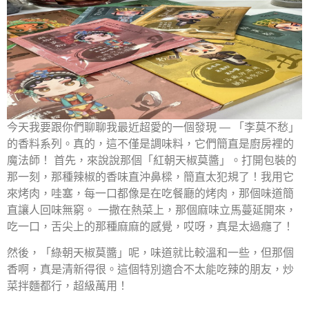
今天我要跟你們聊聊我最近超愛的一個發現 — 「李莫不愁」
的香料系列。真的，這不僅是調味料，它們簡直是廚房裡的
魔法師！ 首先，來說說那個「紅朝天椒莫醬」。打開包裝的
那一刻，那種辣椒的香味直沖鼻樑，簡直太犯規了！我用它
來烤肉，哇塞，每一口都像是在吃餐廳的烤肉，那個味道簡
直讓人回味無窮。 一撒在熱菜上，那個麻味立馬蔓延開來，
吃一口，舌尖上的那種麻麻的感覺，哎呀，真是太過癮了！
然後，「綠朝天椒莫醬」呢，味道就比較溫和一些，但那個
香啊，真是清新得很。這個特別適合不太能吃辣的朋友，炒
菜拌麵都行，超級萬用！