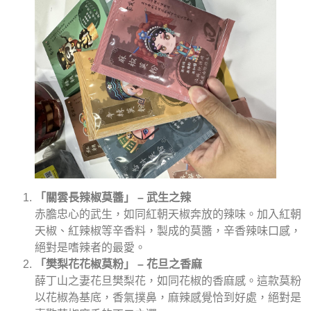
「關雲長辣椒莫醬」 – 武生之辣
赤膽忠心的武生，如同紅朝天椒奔放的辣味。加入紅朝
天椒、紅辣椒等辛香料，製成的莫醬，辛香辣味口感，
絕對是嗜辣者的最愛。
「樊梨花花椒莫粉」 – 花旦之香麻
薛丁山之妻花旦樊梨花，如同花椒的香麻感。這款莫粉
以花椒為基底，香氣撲鼻，麻辣感覺恰到好處，絕對是