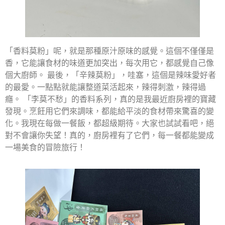
「香料莫粉」呢，就是那種原汁原味的感覺。這個不僅僅是
香，它能讓食材的味道更加突出，每次用它，都感覺自己像
個大廚師。 最後，「辛辣莫粉」，哇塞，這個是辣味愛好者
的最愛。一點點就能讓整道菜活起來，辣得刺激，辣得過
癮。 「李莫不愁」的香料系列，真的是我最近廚房裡的寶藏
發現。烹飪用它們來調味，都能給平淡的食材帶來驚喜的變
化。我現在每做一餐飯，都超級期待。大家也試試看吧，絕
對不會讓你失望！真的，廚房裡有了它們，每一餐都能變成
一場美食的冒險旅行！