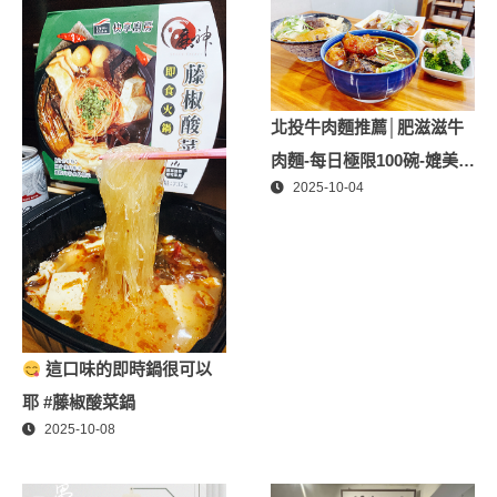
膚│專屬折扣碼【ZPLAI】
額外9折
北投牛肉麵推薦│肥滋滋牛
肉麵-每日極限100碗-媲美星
2025-10-04
級牛肉麵│北投隱藏版必推
牛肉麵、北投美食
這口味的即時鍋很可以
耶 #藤椒酸菜鍋
2025-10-08