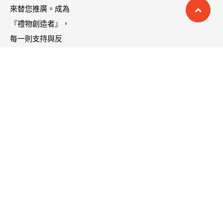
哩大廚！酸菜
來替您推廣。成為
【ZPLAI】額
魚也超讚
『禮物創造者』，
外9折
每一則支持與反
饋，都是品牌前進
的方向與動力。
讓我們連結彼此的
心，成為彼此之間
的貴人
台北市士林區承德路四段190號2樓
server@giftblog.com.tw
2026 © GiftBloG 禮物創造者平台，全台最優最大最有誠意的部落客網紅創作者
互惠平台 All Rights Reserved.
Powered by
SanTa 多媒體整合行銷策略