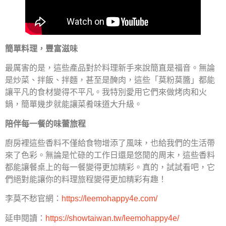
簡單料理，豐富滋味
最厲害的是，這些產品對於料理新手來說簡直是福音。無論
是炒菜、拌飯、拌麵，甚至是醃肉，這些「莫粉莫醬」都能
讓平凡的食材變得不平凡。我特別愛用它們來做烤肉和火
鍋，簡單幾步就能讓菜肴味道大升級。
陪伴每一餐的味蕾旅程
廚房裡這些香料不僅給食物增添了風味，也給我們的生活帶
來了色彩。無論是忙碌的工作日還是悠閒的周末，這些香料
都能讓餐桌上的每一餐變得更加精彩。真的，試試看吧，它
們絕對能讓你的料理旅程變得更加精彩有趣！
李莫不愁官網：
https://leemohappy4e.com/
延申閱讀：
https://showtaiwan.tw/leemohappy4e/