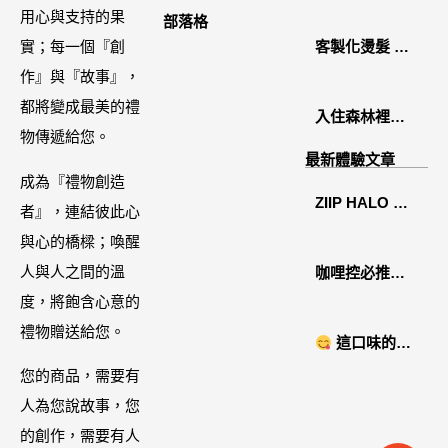
2026中秋月餅
用心與支持的果
部落格
禮盒開箱分享 /
實；每一個『創
客製化燙髮 鏡
餐飲門市下午
作』與『故事』，
面感縮毛矯正
茶 體驗分享
都將變成最美的禮
入住森林裡的
物傳遞給您。
溫糅日常｜日
最新體驗文章
月潭寵物友善
成為『禮物創造
ZIIP HALO 居
住宿˙八番私人
者』，連結彼此心
家美容儀推薦│
住宅體驗
與心的橋樑；喚醒
好萊塢名人加
人與人之間的溫
咖哩控必推！
持「掌上型」
度，將飽含心意的
「MAK
智能美膚管
禮物贈送給您。
NYONYA」美
這口味的即
家，奈米微電
食進口商廣紘
時鍋很可以耶 #
您的商品，需要有
流-在家就能天
國際進口！讓
藤椒酸菜鍋
人為您說故事，您
天高級護膚│專
人直接變成咖
的創作，需要有人
屬折扣碼