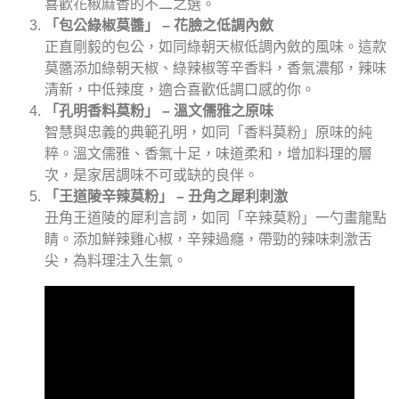
喜歡花椒麻香的不二之選。
「包公綠椒莫醬」 – 花臉之低調內斂
正直剛毅的包公，如同綠朝天椒低調內斂的風味。這款
莫醬添加綠朝天椒、綠辣椒等辛香料，香氣濃郁，辣味
清新，中低辣度，適合喜歡低調口感的你。
「孔明香料莫粉」 – 溫文儒雅之原味
智慧與忠義的典範孔明，如同「香料莫粉」原味的純
粹。溫文儒雅、香氣十足，味道柔和，增加料理的層
次，是家居調味不可或缺的良伴。
「王道陵辛辣莫粉」 – 丑角之犀利刺激
丑角王道陵的犀利言詞，如同「辛辣莫粉」一勺畫龍點
睛。添加鮮辣雞心椒，辛辣過癮，帶勁的辣味刺激舌
尖，為料理注入生氣。