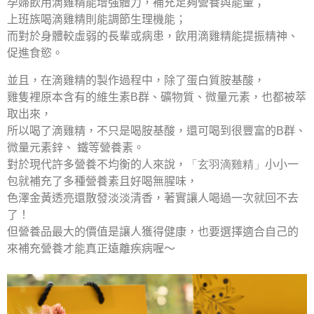
孕婦飲用滴雞精能增強體力，補充足夠營養與能量；
上班族喝滴雞精則能調節生理機能；
而對於身體較虛弱的長輩或病患，飲用滴雞精能提振精神、
促進食慾。
並且，在滴雞精的製作過程中，除了蛋白質胺基酸，
雞隻裡原本含有的維生素B群、礦物質、微量元素，也都被萃
取出來，
所以喝了滴雞精，不只是喝胺基酸，還可喝到很豐富的B群、
微量元素鋅、 鐵等營養素。
對於現代許多營養不均衡的人來說，
「玄羽滴雞精」
小小一
包就補充了多種營養素且好喝無腥味，
色澤金黃透亮還散發淡淡清香，著實讓人喝過一次就回不去
了！
但營養品最大的價值是讓人獲得健康，也要選擇適合自己的
來補充營養才能真正遠離疾病喔～