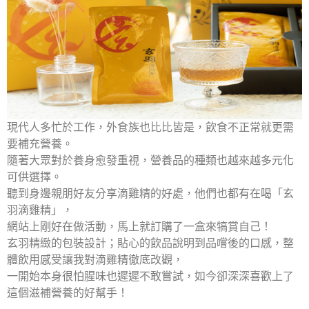
現代人多忙於工作，外食族也比比皆是，飲食不正常就更需
要補充營養。
隨著大眾對於養身愈發重視，營養品的種類也越來越多元化
可供選擇。
聽到身邊親朋好友分享滴雞精的好處，他們也都有在喝「玄
羽滴雞精」，
網站上剛好在做活動，馬上就訂購了一盒來犒賞自己！
玄羽精緻的包裝設計；貼心的飲品說明到品嚐後的口感，整
體飲用感受讓我對滴雞精徹底改觀，
一開始本身很怕腥味也遲遲不敢嘗試，如今卻深深喜歡上了
這個滋補營養的好幫手！