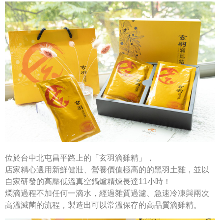
位於台中北屯昌平路上的「玄羽滴雞精」，
店家精心選用新鮮健壯、營養價值極高的的黑羽土雞，並以
自家研發的高壓低溫真空鍋爐精煉長達11
小時！
燜滴過程不加任何一滴水，經過雜質過濾、急速冷凍與兩次
高溫滅菌的流程，製造出可以常溫保存的高品質滴雞精。