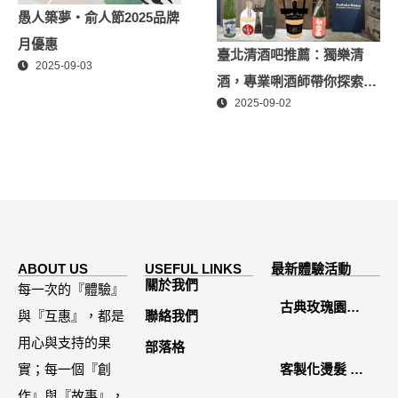
愚人築夢・俞人節2025品牌
月優惠
臺北清酒吧推薦：獨樂清
2025-09-03
酒，專業唎酒師帶你探索日
2025-09-02
本酒世界
ABOUT US
USEFUL LINKS
最新體驗活動
關於我們
每一次的『體驗』
古典玫瑰園
與『互惠』，都是
聯絡我們
2026中秋月餅
用心與支持的果
部落格
禮盒開箱分享 /
實；每一個『創
客製化燙髮 鏡
餐飲門市下午
作』與『故事』，
面感縮毛矯正