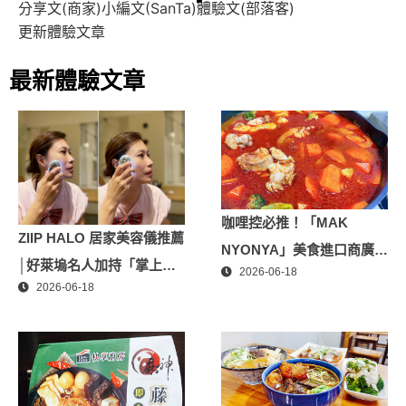
分享文(商家)
小編文(SanTa)
體驗文(部落客)
更新體驗文章
最新體驗文章
咖哩控必推！「MAK
ZIIP HALO 居家美容儀推薦
NYONYA」美食進口商廣紘
│好萊塢名人加持「掌上
2026-06-18
國際進口！讓人直接變成咖
2026-06-18
型」智能美膚管家，奈米微
哩大廚！酸菜魚也超讚
電流-在家就能天天高級護
膚│專屬折扣碼【ZPLAI】
額外9折