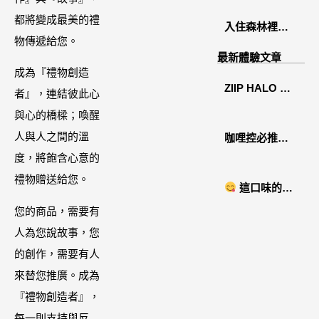
茶 體驗分享
都將變成最美的禮
入住森林裡的
物傳遞給您。
溫糅日常｜日
最新體驗文章
月潭寵物友善
成為『禮物創造
ZIIP HALO 居
住宿˙八番私人
者』，連結彼此心
家美容儀推薦│
住宅體驗
與心的橋樑；喚醒
好萊塢名人加
人與人之間的溫
咖哩控必推！
持「掌上型」
度，將飽含心意的
「MAK
智能美膚管
禮物贈送給您。
NYONYA」美
這口味的即
家，奈米微電
食進口商廣紘
時鍋很可以耶 #
您的商品，需要有
流-在家就能天
國際進口！讓
藤椒酸菜鍋
人為您說故事，您
天高級護膚│專
人直接變成咖
的創作，需要有人
屬折扣碼
哩大廚！酸菜
來替您推廣。成為
【ZPLAI】額
魚也超讚
『禮物創造者』，
外9折
每一則支持與反