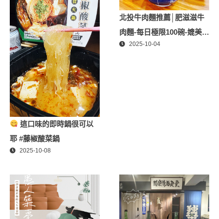
北投牛肉麵推薦│肥滋滋牛
肉麵-每日極限100碗-媲美星
2025-10-04
級牛肉麵│北投隱藏版必推
牛肉麵、北投美食
這口味的即時鍋很可以
耶 #藤椒酸菜鍋
2025-10-08