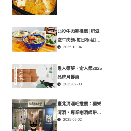
北投牛肉麵推薦│肥滋
滋牛肉麵-每日極限100
2025-10-04
碗-媲美星級牛肉麵│北
投隱藏版必推牛肉麵、
北投美食
愚人築夢・俞人節2025
品牌月優惠
2025-09-03
臺北清酒吧推薦：獨樂
清酒，專業唎酒師帶你
2025-09-02
探索日本酒世界