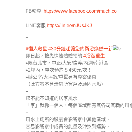
FB粉專
https://www.facebook.com/much.co
LINE客服
https://lin.ee/nJUsJKJ
–
#懶人救星
#30分鐘起讓您的衛浴煥然一新
即日起，搶先快速體驗預約
#浴潔重生
▸限台北市，中正/大安/信義/內湖/南港區
▸2坪內，單次預約 $ 450元/次！
▸辦公室/大坪數/重霉另有專案優惠
（此方案不含清廁所窗戶及頑固水垢）
–
您不能不知道的居家風水
「家」就像一個人，每個區域都有其各司其職的風
–
風水上廁所的穢氣會影響家中其他區域，
容易影響家中成員的能量及沖煞到運勢，