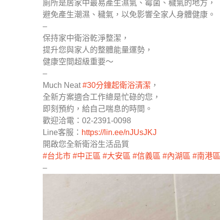
廁所是居家中最易產生濕氣、霉菌、穢氣的地方，
避免產生潮濕、穢氣，以免影響全家人身體健康。
–
保持家中衛浴乾淨整潔，
提升您與家人的整體能量運勢，
健康空間超級重要～
–
Much Neat
#30分鐘起衛浴清潔
，
全新方案適合工作總是忙碌的您，
即刻預約，給自己喘息的時間。
歡迎洽電：02-2391-0098
Line客服：
https://lin.ee/nJUsJKJ
開啟您全新衛浴生活品質
#台北市
#中正區
#大安區
#信義區
#內湖區
#南港
–