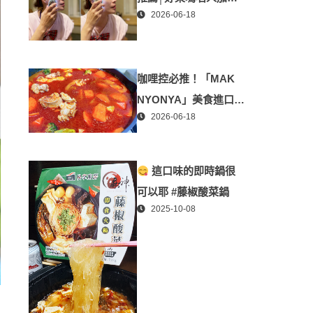
2026-06-18
「掌上型」智能美膚管
家，奈米微電流-在家就
能天天高級護膚│專屬
咖哩控必推！「MAK
折扣碼【ZPLAI】額外
NYONYA」美食進口商
9折
2026-06-18
廣紘國際進口！讓人直
接變成咖哩大廚！酸菜
魚也超讚
這口味的即時鍋很
可以耶 #藤椒酸菜鍋
2025-10-08